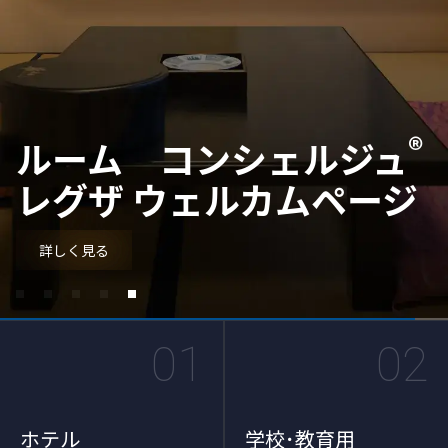
®
情報を伝える、デジタルサ
電子黒板 「レグザキャン
ビジネスのシーンでもレグ
ルーム コンシェルジュ
イネージ
バス」
ザ
レグザ ウェルカムページ
ホテル客室用テレビ
学校･教育用ディスプレイ
会議用ディスプレイ
情報案内・サイネージ
詳しく見る
詳しく見る
詳しく見る
詳しく見る
01
02
ホテル
学校･教育用