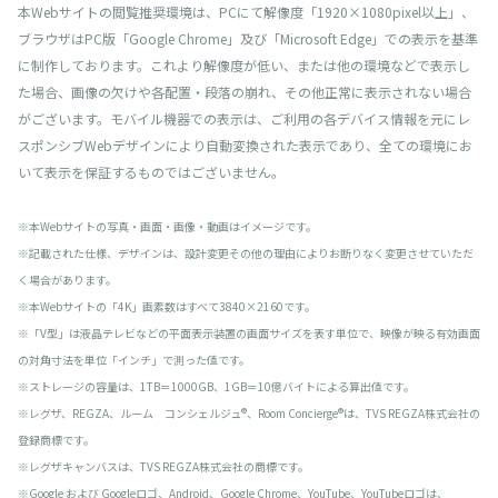
本Webサイトの閲覧推奨環境は、PCにて解像度「1920×1080pixel以上」、
ブラウザはPC版「Google Chrome」及び「Microsoft Edge」での表示を基準
に制作しております。これより解像度が低い、または他の環境などで表示し
た場合、画像の欠けや各配置・段落の崩れ、その他正常に表示されない場合
がございます。モバイル機器での表示は、ご利用の各デバイス情報を元にレ
スポンシブWebデザインにより自動変換された表示であり、全ての環境にお
いて表示を保証するものではございません。
※本Webサイトの写真・画面・画像・動画はイメージです。
※記載された仕様、デザインは、設計変更その他の理由によりお断りなく変更させていただ
く場合があります。
※本Webサイトの「4K」画素数はすべて3840×2160です。
※「V型」は液晶テレビなどの平面表示装置の画面サイズを表す単位で、映像が映る有効画面
の対角寸法を単位「インチ」で測った値です。
※ストレージの容量は、1TB＝1000GB、1GB＝10億バイトによる算出値です。
※レグザ、REGZA、ルーム コンシェルジュ®、Room Concierge®は、TVS REGZA株式会社の
登録商標です。
※レグザキャンバスは、TVS REGZA株式会社の商標です。
※Google および Googleロゴ、Android、Google Chrome、YouTube、YouTubeロゴは、