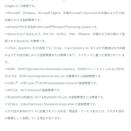
Google LLC の商標です。
※Microsoft、Windows、Microsoft Edgeは、米国Microsoft Corporationの米国およびその他
の国における登録商標です。
※Windows®の正式名称はMicrosoft®Windows®Operating Systemです。
※Apple および Apple ロゴ、Mac OS、AirPlay、iPad、iPhoneは、米国および他の国々で登
録されたApple Inc.の商標です。
※iOSは、Apple Inc.のOS名称です。IOSは、Cisco Systems, Inc.またはその関連会社の米国
およびその他の国における登録商標または商標であり、ライセンスに基づき使用されていま
す。
※HDMI、HDMI High-Definition Multimedia Interface、HDMIのトレードドレスおよびHDMI
のロゴは、HDMI Licensing Administrator, Inc.の商標または登録商標です。
※USB-C®、USB Type-C® はUSB Implementers Forumの登録商標です。
※Wi-Fiは、Wi-Fi Allianceの登録商標です。
※Bluetoothは米国内におけるBluetooth SIG,Inc.の登録商標または商標です。
※VESAは、Video Electronics Standards Association の登録商標です。
※その他の本Webサイトに記載されている社名・商品名・サービス名などは、それぞれ各社
が商標として使用している場合があります。