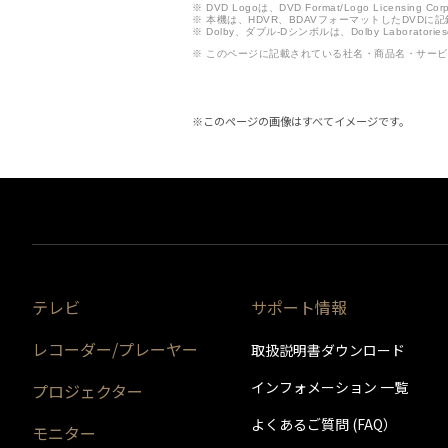
※ DVD Logoは、DVD Format/Logo Licensing C
※ 本機は、HDVR、BDAVフォーマットしたDVD
※ Dolby、ダブル-Dシンボルは、Dolby Laborator
※ このページに記載されている社名・商品名・サー
※このページの画像はすべてイメージです。
テレビ
サポート情報
レコーダー/プレーヤー
取扱説明書ダウンロード
インフォメーション 一覧
プロジェクター
よくあるご質問 (FAQ）
モニター