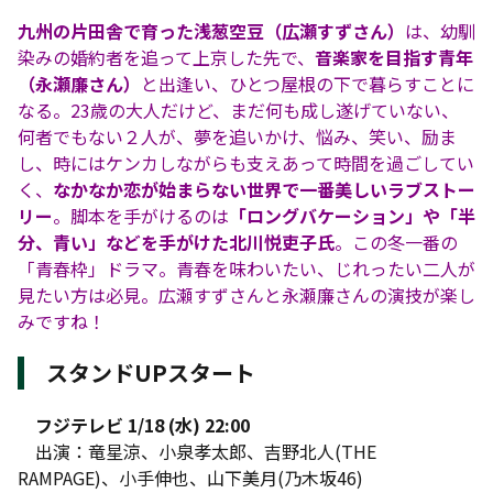
九州の片田舎で育った浅葱空豆（広瀬すずさん）
は、幼馴
染みの婚約者を追って上京した先で、
音楽家を目指す青年
（永瀬廉さん）
と出逢い、ひとつ屋根の下で暮らすことに
なる。23歳の大人だけど、まだ何も成し遂げていない、
何者でもない２人が、夢を追いかけ、悩み、笑い、励ま
し、時にはケンカしながらも支えあって時間を過ごしてい
く、
なかなか恋が始まらない世界で一番美しいラブストー
リー
。脚本を手がけるのは
「ロングバケーション」や「半
分、青い」などを手がけた北川悦吏子氏
。この冬一番の
「青春枠」ドラマ。青春を味わいたい、じれったい二人が
見たい方は必見。広瀬すずさんと永瀬廉さんの演技が楽し
みですね！
スタンドUPスタート
フジテレビ 1/18 (水) 22:00
出演：竜星涼、小泉孝太郎、吉野北人(THE
RAMPAGE)、小手伸也、山下美月(乃木坂46)