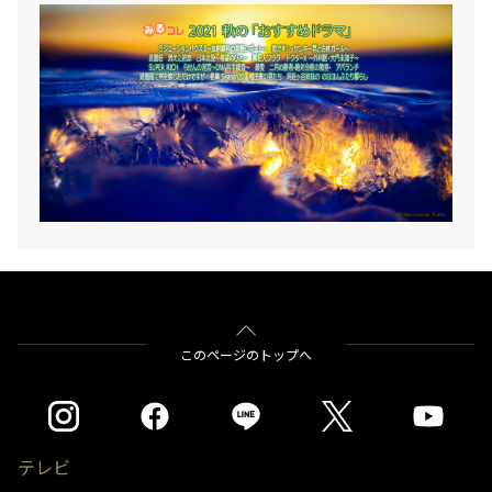
パックで自動録画される、2021年秋のおすすめのド
ラマ群をご紹介♪◆レグザのみるコレサービスで
は、「刑事ドラマ」や「恋愛小説ドラマ」など、好
みのカテゴリーごとにドラマをおまかせ録画するこ
とができます。そして先日、新たにマンガや小説好
きの方におすすめな、「マンガ・小説原作ドラマ」
パックをリリースしました。ぜひ、使ってみてくだ
さいね！
このページのトップへ
テレビ