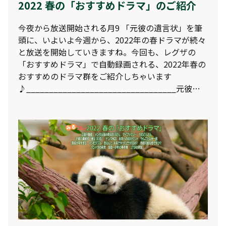
2022 春の「おすすめドラマ」のご紹介
今夜から放送開始される月9 「元彼の遺言状」を筆
頭に、いよいよ今週から、2022年の春ドラマが続々
と放送を開始していきますね。今回も、レグザの
「おすすめドラマ」で自動録画される、2022年春の
おすすめのドラマ群をご紹介しちゃいます
♪_________________________________元彼の
遺言状フジテレビ 4/11 (月) 21:00出演：綾瀬はる
か、大泉 洋、生田斗真、関水 渚、森 カンナ、笛木
優子要 潤、野間口 徹、佐戸井けん太、笹野高史、萬
田久子、浅野和之原作：『元彼の遺言状』新川帆立
（宝島社）
https://www.fujitv.co.jp/motokare/index.html