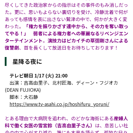
尽くしてきた政治家からの指示はその事件のもみ消しだっ
た。更に、思いもよらない裏切りを受け、冷静沈着で何が
あっても感情を表に出さない鷲津の中で、何かが大きく変
わった。
「権力を振りかざす連中から、その力を奪い取っ
てやる！」
弱者による権力者への華麗なるリベンジエン
ターテインメント
。
演技力はピカイチの草彅剛さんによる
復讐劇
、首を長くして放送日をお待ちしております！
星降る夜に
テレビ朝日 1/17 (火) 21:00
出演：吉高由里子、北村匠海、ディーン・フジオカ
(DEAN FUJIOKA)
脚本：大石静
https://www.tv-asahi.co.jp/hoshifuru_yoruni/
とある理由で大病院を追われ、のどかな海街にある
産婦人
科で働く女医の雪宮鈴（吉高由里子さん）
は、息苦しい社
会の中で心がすり減り、誰にも本音を語らず、孤独な日々