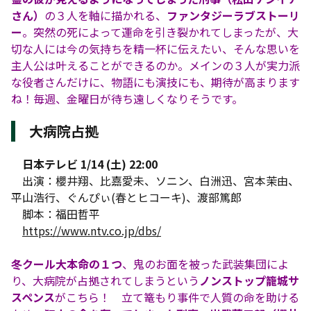
さん）
の３人を軸に描かれる、
ファンタジーラブストーリ
ー
。突然の死によって運命を引き裂かれてしまったが、大
切な人には今の気持ちを精一杯に伝えたい、そんな思いを
主人公は叶えることができるのか。メインの３人が実力派
な役者さんだけに、物語にも演技にも、期待が高まります
ね！毎週、金曜日が待ち遠しくなりそうです。
大病院占拠
日本テレビ 1/14 (土) 22:00
出演：櫻井翔、比嘉愛未、ソニン、白洲迅、宮本茉由、
平山浩行、ぐんぴぃ(春とヒコーキ)、渡部篤郎
脚本：福田哲平
https://www.ntv.co.jp/dbs/
冬クール大本命の１つ
、鬼のお面を被った武装集団によ
り、大病院が占拠されてしまうという
ノンストップ籠城サ
スペンス
がこちら！ 立て篭もり事件で人質の命を助ける