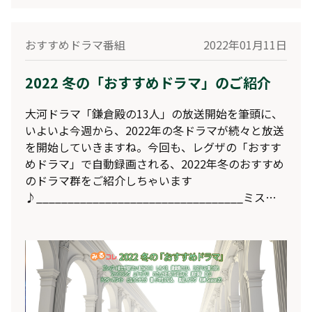
おすすめドラマ番組
2022年01月11日
2022 冬の「おすすめドラマ」のご紹介
大河ドラマ「鎌倉殿の13人」の放送開始を筆頭に、
いよいよ今週から、2022年の冬ドラマが続々と放送
を開始していきますね。今回も、レグザの「おすす
めドラマ」で自動録画される、2022年冬のおすすめ
のドラマ群をご紹介しちゃいます
♪_________________________________ミステ
リと言う勿れフジテレビ 1/10 (月) 21:00出演：菅田
将暉、伊藤沙莉、尾上松也、白石麻衣、鈴木浩介、
筒井道隆、遠藤憲一原作：『ミステリと言う勿れ』
田村由美（小学館『月刊フラワーズ』連載中）