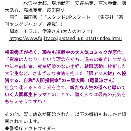
水沢林太郎、塚地武雅、安達祐実、戸次重幸、鈴
木浩介、高橋克実、反町隆史
原作：福田秀（「スタンドUPスタート」（集英社「週
刊ヤングジャンプ」連載））
脚本：モラル、伊達さん(大人のカフェ)
https://www.fujitv.co.jp/stand_up_start/index.html
福田秀氏が描く、現在も連載中の大人気コミックが原作。
「資産は人なり」という理念を持ち、過去の栄光にすがる
中年や前科者、就業経験のない主婦、就職活動に挫折した
大学生など、さまざまな事情を抱えた
「訳アリ人材」へ投
資する、自称“人間投資家”の三星大陽（竜星涼さん）
。
社会で迷える人々に光を当て、
新たな人生の道へと導いて
いく人間再生ドラマ
とのことで、働く人々は最高の元気を
もらえそうですね！
その他、既に放送が開始された、以下の番組もおまかせ録
画されています。
◆警視庁アウトサイダー