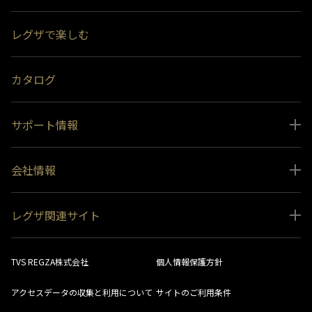
スペシャルコンテンツ
レグザで楽しむ
受賞履歴
おすすめ番組
カタログ
サポート情報
取扱説明書ダウンロード
会社情報
インフォメーション 一覧
ニュース
よくあるご質問 (FAQ）
レグザ関連サイト
会社概要
お問い合わせ
レグザ オンラインストア
会社メッセージ
生産終了商品一覧
TVS REGZA株式会社
個人情報保護方針
レグザ メンバーズ
事業所一覧
ソフトウェアダウンロード情報
アクセスデータの収集と利用について
サイトのご利用条件
法人向けサイト
環境配慮の取り組み