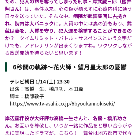
ため、
犯人の命を奪ってしまった刑事・岸武蔵三郎（櫻井
翔さん）
は、事件以来、心の傷が癒えずに心療内科に通う
日々を送っていた。そんな中、
病院が武装集団に占拠さ
れ、院内は大パニック
に。人質の中には妻の姿もあり、
武
蔵は妻を、人質を守り、犯人達を検挙することができるの
か？
タイムリミット・バトル・サスペンスという文字だ
けでも、アドレナリンが出まくりますね。ワクワクしなが
ら放送開始を待ちたいと思います！
6秒間の軌跡〜花火師・望月星太郎の憂鬱
テレビ朝日 1/14 (土) 23:30
出演：高橋一生、橋爪功、本田翼
脚本：橋部敦子
https://www.tv-asahi.co.jp/6byoukannokiseki/
岸辺露伴役が大好評な高橋一生さん
と、
名優・橋爪功さ
ん
。お互いを尊敬し、いつか一緒に作品をと思い合うがゆ
えに実現したドラマが、こちら！ 舞台は地方都市で代々