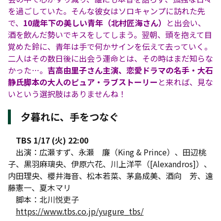
を過ごしていた。そんな彼女はソロキャンプに訪れた先
で、
10歳年下の美しい青年（北村匠海さん）
と出会い、
酒を飲んだ勢いでキスをしてしまう。翌朝、頭を抱えて目
覚めた鈴に、青年は手で何かサインを伝えて去っていく。
二人はその数日後に出会う運命とは、その時はまだ知らな
かった…。
吉高由里子さん主演、恋愛ドラマの名手・大石
静氏脚本の大人のピュア・ラブストーリー
と来れば、見な
いという選択肢はありませんね！
夕暮れに、手をつなぐ
TBS 1/17 (火) 22:00
出演：広瀬すず、永瀬 廉（King & Prince）、田辺桃
子、黒羽麻璃央、伊原六花、川上洋平（[Alexandros]）、
内田理央、櫻井海音、松本若菜、茅島成美、酒向 芳、遠
藤憲一、夏木マリ
脚本：北川悦吏子
https://www.tbs.co.jp/yugure_tbs/