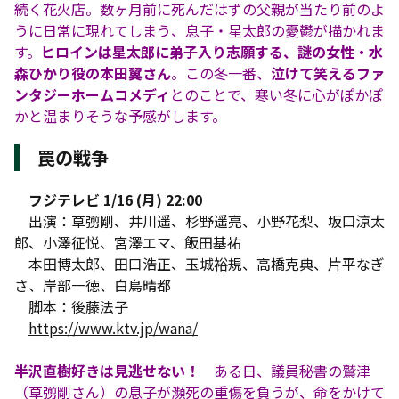
続く花火店。数ヶ月前に死んだはずの父親が当たり前のよ
うに日常に現れてしまう、息子・星太郎の憂鬱が描かれま
す。
ヒロインは星太郎に弟子入り志願する、謎の女性・水
森ひかり役の本田翼さん
。この冬一番、
泣けて笑えるファ
ンタジーホームコメディ
とのことで、寒い冬に心がぽかぽ
かと温まりそうな予感がします。
罠の戦争
フジテレビ 1/16 (月) 22:00
出演：草彅剛、井川遥、杉野遥亮、小野花梨、坂口涼太
郎、小澤征悦、宮澤エマ、飯田基祐
本田博太郎、田口浩正、玉城裕規、高橋克典、片平なぎ
さ、岸部一徳、白鳥晴都
脚本：後藤法子
https://www.ktv.jp/wana/
半沢直樹好きは見逃せない！
ある日、議員秘書の鷲津
（草彅剛さん）の息子が瀕死の重傷を負うが、命をかけて