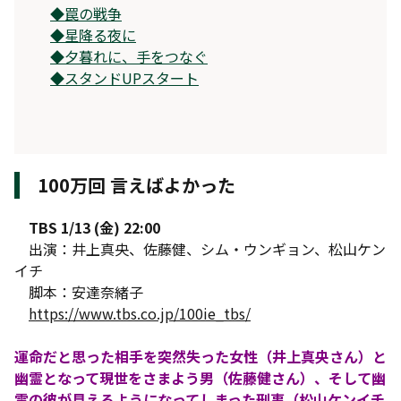
◆
罠の戦争
◆
星降る夜に
◆
夕暮れに、手をつなぐ
◆
スタンドUPスタート
100万回 言えばよかった
TBS 1/13 (金) 22:00
出演：井上真央、佐藤健、シム・ウンギョン、松山ケン
イチ
脚本：安達奈緒子
https://www.tbs.co.jp/100ie_tbs/
運命だと思った相手を突然失った女性（井上真央さん）と
幽霊となって現世をさまよう男（佐藤健さん）、そして幽
霊の彼が見えるようになってしまった刑事（松山ケンイチ