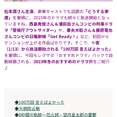
松本潤さん主演
、豪華キャストでも話題の
「どうする家
康」
を筆頭に、2023年のドラマも続々と放送開始となっ
ていますね。
西島秀俊さん＆濱田岳さんコンビの刑事ドラ
マ「警視庁アウトサイダー」
や、
妻夫木聡さん＆藤原竜也
さんコンビの日曜劇場「Get Ready！」
など、初回から
テンションが上がる作品ばかりです。そこで、今
夜
（1/13）から放送開始される「100万回 言えばよかった」
を筆頭に、今回もレグザの「おすすめドラマ」パックで自
動録画される、
2023年冬のおすすめのドラマ
群をご紹介
♪
◆
100万回 言えばよかった
◆
大病院占拠
◆
6秒間の軌跡〜花火師・望月星太郎の憂鬱