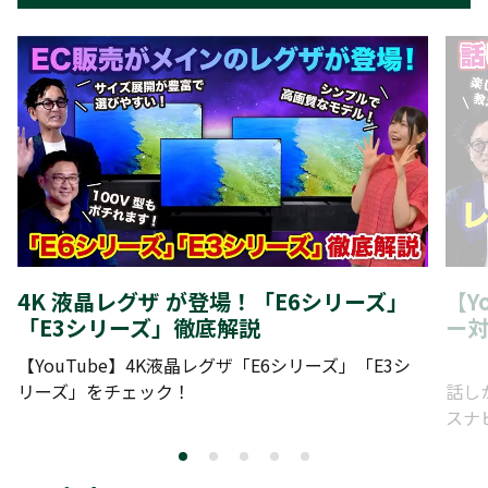
4K 液晶レグザ が登場！「E6シリーズ」
【Y
「E3シリーズ」徹底解説
ー
【YouTube】4K液晶レグザ「E6シリーズ」「E3シ
リーズ」をチェック！
話し
スナ