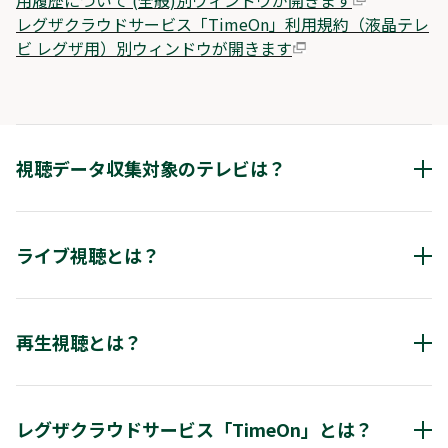
用履歴について (全般)別ウィンドウが開きます
レグザクラウドサービス「TimeOn」利用規約（液晶テレ
ビ レグザ用）別ウィンドウが開きます
視聴データ収集対象のテレビは？
レグザテレビ
X9900R／X8900R／Z990R／Z970R／Z875R／Z870R／
ライブ視聴とは？
Z770R／Z670R／X9900N／X8900N／Z970N／Z870N／
Z770N／Z670N／M550N／E350N／V35N／X9900M／
対象番組を放送時刻に視聴することです。
Z970M／Z870M／M550M／E350M／X9900L／X8900L／
再生視聴とは？
Z875L／Z870L／Z770L／Z670L／Z570L／M550L／
X8900K／Z670K／Z570K／M550Kシリーズ／X9400S／
Z740XS／X9400／X8400／Z740X／M540X／C340X／
通常録画やタイムシフトマシン機能によって録画した対象
C350X／V34／X930／X830／Z730X／RZ630X／M530X／
番組を視聴することです。
レグザクラウドサービス「TimeOn」とは？
X920／Z720X／BM620X／M520X／X910／Z810X／