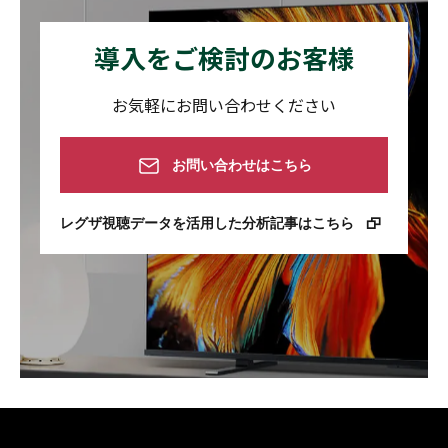
Z7 シリーズ
一方で、東芝テレビ視聴データは、視聴データの取得に許
諾いただいたネットワーク対応レグザが母集団です。その
導入をご検討のお客様
（2026年1月末現在）
世帯にある他のテレビは考慮しません。また、テレビ利用
者の世代に関係なく、全数を対象に計算します。
お気軽にお問い合わせください
結果として、数値は一致しません。世帯を考慮しないため
数値が小さくなり、とりわけ高齢層が好むとされる番組で
お問い合わせはこちら
差違が大きくなる傾向があるようです。
レグザ視聴データを活用した分析記事はこちら