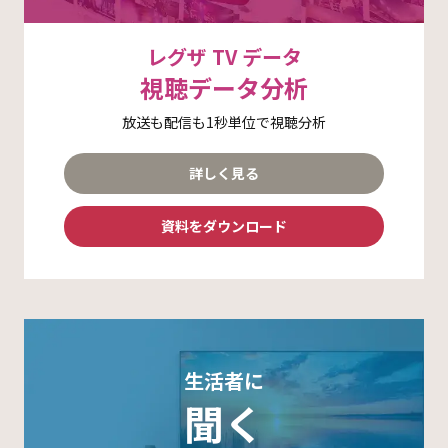
レグザ TV データ
視聴データ分析
放送も配信も1秒単位で視聴分析
詳しく見る
資料をダウンロード
生活者に
聞く