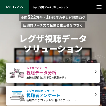
レグザ視聴データソリューション
522
1
全国
万台・
秒粒度のテレビ視聴ログ
圧倒的リーチ力で企業と生活者をつなぐ
レグザ視聴データ
ソリューション
レグザ TV データ
視聴データ分析
放送も配信も1秒単位で
視聴分析！
レグザ Direct リサーチ
視聴者アンケート
視聴ログの“ファクト”に
基づくアンケート