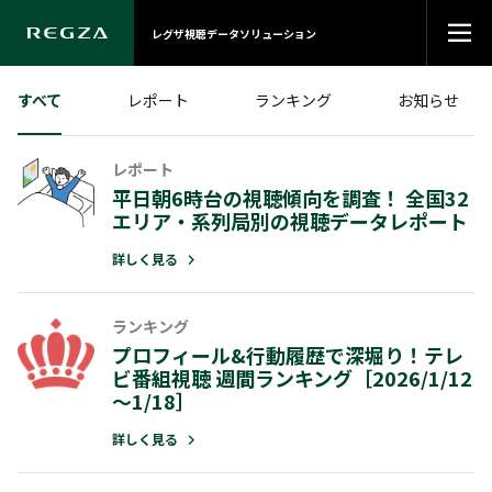
レグザ視聴データソリューション
すべて
レポート
ランキング
お知らせ
レポート
レポート
ランキング
お知らせ
その他
平日朝6時台の視聴傾向を調査！ 全国32
平日朝6時台の視聴傾向を調査！ 全国
プロフィール&行動履歴で深堀り！テ
総務省公開資料にレグザデータを使用
【番外編】アニメ作品の分析ソリュー
エリア・系列局別の視聴データレポート
エリア・系列局別の視聴データレポー
ビ番組視聴 週間ランキング［2026/1/
た調査結果が掲載されました！
ョン：シリーズ分析 (作品別分析・作
～1/18］
比較)
詳しく見る
詳しく見る
詳しく見る
詳しく見る
詳しく見る
ランキング
レポート
ランキング
プロフィール&行動履歴で深堀り！テレ
鉄道沿線別テレビ視聴データ分析レポ
ビ番組視聴 週間ランキング［2026/1/12
ト ～ テレビ視聴に映る地域のライ
「第104回全国高校サッカー選手権大
～1/18］
タイルと情報接触 ～
決勝戦」全国ライブ率・リーチ率
詳しく見る
詳しく見る
詳しく見る