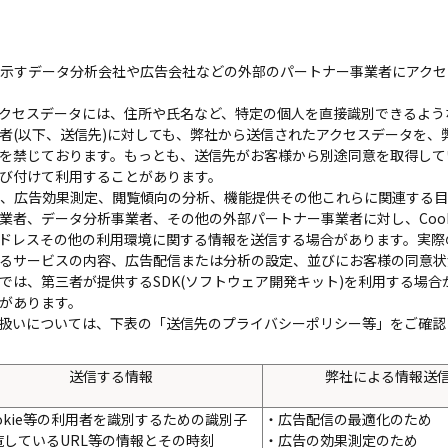
に示すデータ分析会社や広告会社などの外部のパートナー事業者にアク
クセスデータには、住所や氏名など、特定の個人を直接識別できるよう
者(以下、送信先)に対しても、弊社から送信されたアクセスデータを、
を禁じております。もっとも、送信先がお客様から別途同意を取得して
び付けて利用することがあります。
信、広告効果測定、閲覧傾向の分析、機能提供その他これらに関連する
業者、データ分析事業者、その他の外部パートナー事業者に対し、Cook
Pアドレスその他の利用環境に関する情報を送信する場合があります。実
るサービスの内容、広告配信または分析の設定、並びにお客様の同意状
では、第三者が提供するSDK(ソフトウェア開発キット)を利用する場合
があります。
扱いについては、下表の「送信先のプライバシーポリシー等」をご確認
送信する情報
弊社による情報送
okie等の利用者を識別するための識別子
・広告配信の最適化のため
覧しているURL等の情報とその時刻
・広告の効果測定のため