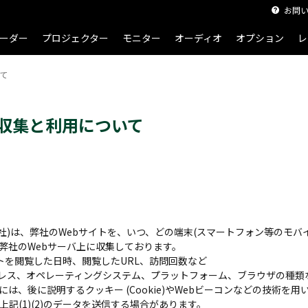
お問
ーダー
プロジェクター
モニター
オーディオ
オプション
レ
て
収集と利用について
下、弊社)は、弊社のWebサイトを、いつ、どの端末(スマートフォン等のモバ
弊社のWebサーバ上に収集しております。
イトを閲覧した日時、閲覧したURL、訪問回数など
アドレス、オペレーティングシステム、プラットフォーム、ブラウザの種類
は、後に説明するクッキー (Cookie)やWebビーコンなどの技術を
記(1)(2)のデータを送信する場合があります。