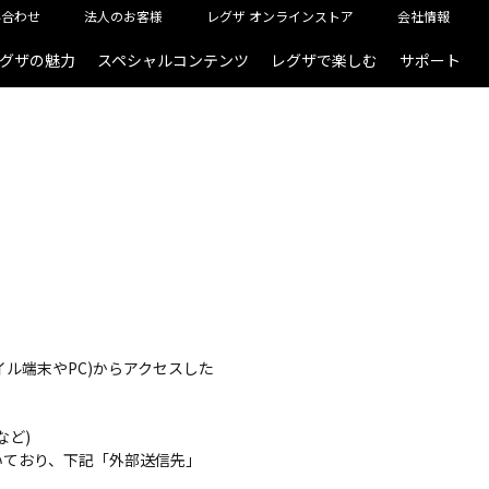
い合わせ
法人のお客様
レグザ オンラインストア
会社情報
グザの魅力
スペシャルコンテンツ
レグザで楽しむ
サポート
イル端末やPC)からアクセスした
など)
用いており、下記「外部送信先」