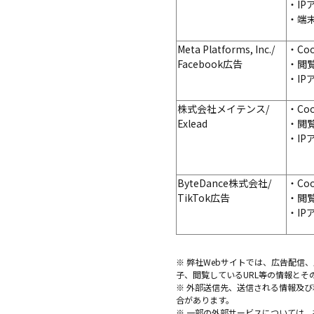
・I
・端
Meta Platforms, Inc./
・Co
Facebook広告
・閲
・I
株式会社メイテンス/
・Co
Exlead
・閲
・I
ByteDance
株式会社
/
・Co
TikTok広告
・閲
・I
※ 弊社Webサイトでは、広告配信
子、閲覧しているURL等の情報とそ
※ 外部送信先、送信される情報及
合があります。
※ 一部の外部サービスについては