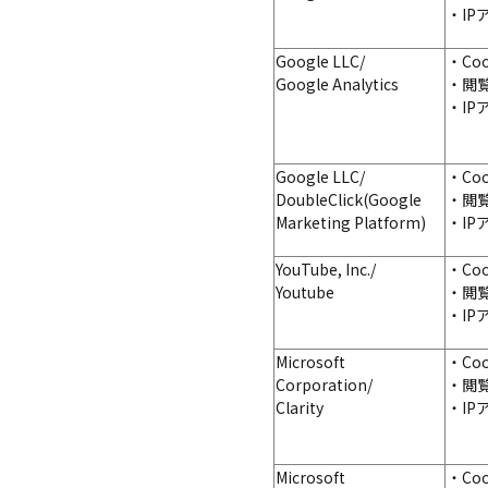
・I
Google LLC/
・Co
Google Analytics
・閲
・I
Google LLC/
・Co
DoubleClick(Google
・閲
Marketing Platform)
・I
YouTube, Inc./
・Co
Youtube
・閲
・I
Microsoft
・Co
Corporation
/
・閲
Clarity
・I
Microsoft
・Co