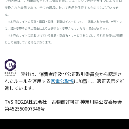
での表示は、ご利用の各デバイス情報を元にレスポンシブWebデザインにより自動
変換された表示であり、全ての環境において表示を保証するものではございませ
ん。
※本Webサイトの写真・画面・画像・動画はイメージです。 記載された仕様、デザイン
は、設計変更その他の理由によりお断りなく変更させていただく場合があります。
※本Webサイトに記載されている社名・商品名・サービス名などは、それぞれ各社が商標
として使用している場合があります。
弊社は、消費者庁及び公正取引委員会から認定さ
れたルールを運用する
家電公取協
に加盟し、適正表示を推
進しています。
TVS REGZA株式会社 古物商許可証 神奈川県公安委員会
第452550007346号