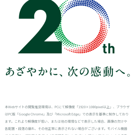
本Webサイトの閲覧推奨環境は、PCにて解像度「1920×1080pixel以上」、ブラウザ
はPC版「Google Chrome」及び「Microsoft Edge」での表示を基準に制作しており
ます。
これより解像度が低い、または他の環境などで表示した場合、画像の欠けや
各配置・段落の崩れ、その他正常に表示されない場合がございます。モバイル機器