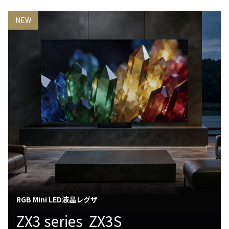
NEW
RGB Mini LED液晶レグザ
ZX3 series ZX3S