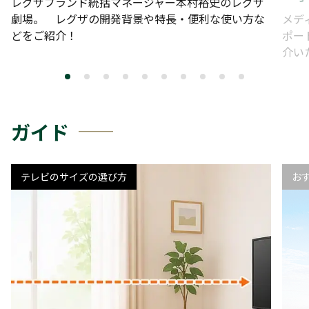
レグザブランド統括マネージャー本村裕史のレグザ
劇場。 レグザの開発背景や特長・便利な使い方な
メデ
どをご紹介！
ポー
介い
ガイド
テレビのサイズの選び方
お