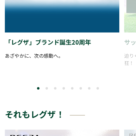
「レグザ」ブランド誕生20周年
サッ
あざやかに、次の感動へ。
迫り
狂！
それもレグザ！