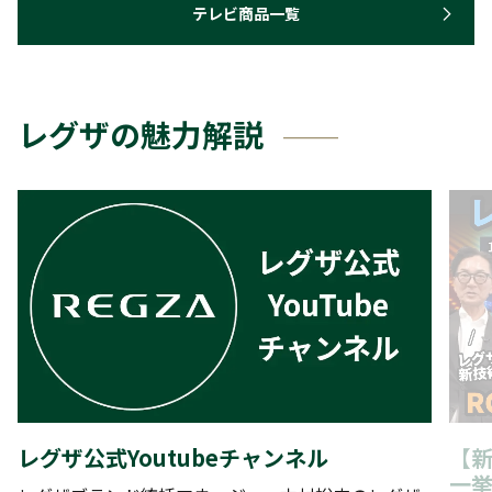
テレビ商品一覧
レグザの魅力解説
レグザ公式Youtubeチャンネル
【新
一