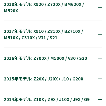
2018年モデル: X920 / Z720X / BM620X /
T460/T450 / DBR-Z420/Z410 / DBP-S300 /
Z740X
V34
S24
M540X
C350X
X930
X830
DBP-S450
M520X
SD-BP1000WP
C340X
液晶テレビ
有機ELテレビ
レコーダー
2017年モデル: X910 / Z810X / BZ710X /
2012年モデル: DBR-T360/T350 / DBR-
Z730X
RZ630X
M530X
X920
D-M470
DBR-M490
DBR-T460/T450
M510X / C310X / V31 / S21
Z260/Z250 / SD-P100WP
DBR-Z420/Z410
SD-BP1000WP
液晶テレビ
有機ELテレビ
レコーダー
2016年モデル: Z700X / M500X / V30 / S20
Z720X
BM620X
M520X
X910
DBR-T360 / T350
DBR-Z260 / Z250
SD-P100WP
過去の更新情報を見る
液晶テレビ
液晶テレビ
2015年モデル: Z20X / J20X / J10 / G20X
Z700X
M500X
V30
S20
Z810X
BZ710X
M510X
C310X
V31
液晶テレビ
S21
BSデジタル放送からの自動アッ
2014年モデル: Z10X / Z9X / J10X / J9X / G9
Z20X
J20X
J10
G20X
プデート方法