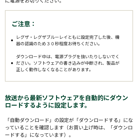
に電源をお切りください。
ソフトウェアの更新は、ダウンロード後、すぐに
開始します。バージョンアップ中は、電源プラグ
ご注意：
を抜かないでください。
ソフトウェアの書き込みが中断され、本機が正常
レグザ・レグザブルーレイともに設定完了した後、機
に動作しなくなる恐れがあります。
器の認識のため３０秒程度お待ちください。
ダウンロード中は、電源プラグを抜いたりしないでく
ださい。ソフトウェアの書き込みが中断され、製品が
正しく動作しなくなることがあります。
操作方法について
放送から最新ソフトウェアを自動的にダウン
ロードするように設定します。
以下は、サーバーからソフトウェアを入手するための
方法です。
「自動ダウンロード」の設定が「ダウンロードする」にな
っていることを確認します（お買い上げ時は、「ダウンロ
1. リモコンの「スタートメニュー」ボタンを押し、ス
ードする」になっています）。