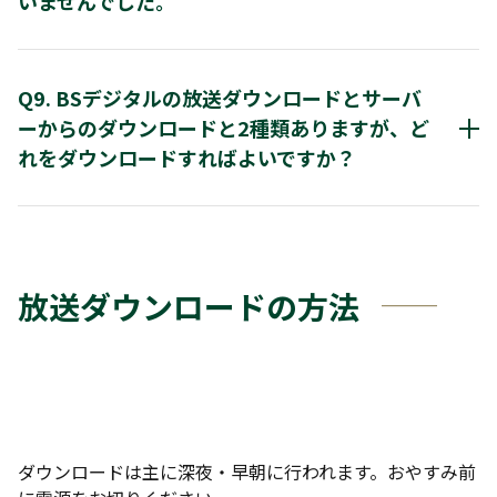
いませんでした。
「イーサネット通信」を使ってインターネットに接続、
5. 方向キー（上/下）で「放送波による自動更新」を
20秒間表示されます。
ップデート・データを入手し、本機のソフトウェアを最
で、「決定」ボタンを押し、放送波による自動更新の
※ メッセージの内容を確認するには、リモコンの「ス
まれに電波の状態などにより、正常にダウンロードできな
の状態に更新することで、機能アップや機能改善を行う
ューへ移動します。
ートメニュー」ボタンを押して、方向キー（上/下/左/
い場合があります。この場合は次回のダウンロード時刻に
とができるサービスです。 なお、このダウンロードは無
Q9. BSデジタルの放送ダウンロードとサーバ
右）と「決定」で「お知らせメール」→「放送メール
ダウンロードできるようにご準備ください。
料にてご提供しています。
6. 方向キー（上/下）で「自動更新する」を選び、「決
ーからのダウンロードと2種類ありますが、ど
手順で進みます。
定」ボタンを押します。。
れをダウンロードすればよいですか？
※ バージョンアップに成功した場合、「放送メール」
バージョンアップが成功したことを知らせるメッセー
以上で、設定が完了します。
表示されます。
お客様のご都合に合わせていずれかのダウンロードを行っ
てください。放送、サーバーでのダウンロードで違いはあ
りません。
放送ダウンロードの方法
ダウンロードは主に深夜・早朝に行われます。おやすみ前
ご注意: