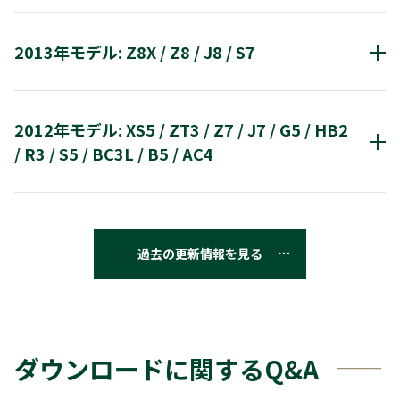
液晶テレビ
2013年モデル: Z8X / Z8 / J8 / S7
Z10X
Z9X
J10X
J9X
G9
BSデジタル放送の放送電波を利用してアップデート・デ
ータを入手、本機のソフトウェアを最新の状態に更新す
液晶テレビ
ことで、機能アップや機能改善を行うことができるサー
2012年モデル: XS5 / ZT3 / Z7 / J7 / G5 / HB2
Z8X
Z8
J8
S7
スです。 なお、このダウンロードは無料にてご提供して
/ R3 / S5 / BC3L / B5 / AC4
います。
液晶テレビ
XS5
ZT3
Z7
J7
G5
HB2
R3
過去の更新情報を見る
S5
BC3L
B5
AC4
ダウンロードに関するQ&A