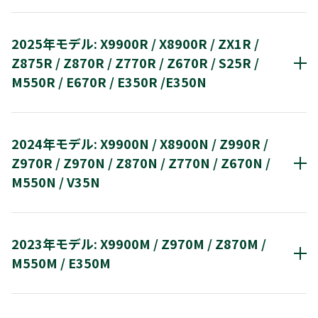
2025モデル：RLC-V7R MAX / RLC-V7R
RB-A1S
有機ELテレビ
ハイブリッド自動録画4Kレグザブルーレイ
RLC-V5R-S
2025年モデル: X9900R / X8900R / ZX1R /
2020年モデル: D-M210 / DBR-UT09 / DBR-
レーザープロジェクター
X770S
DBR-4KZ600/400/200
Z875R / Z870R / Z770R / Z670R / S25R /
T09
RLC-V7R MAX
RLC-V7R
M550R / E670R / E350R /E350N
Mini LED 液晶テレビ
レグザタイムシフトマシン
タイムシフトマシン ハードディスク
有機ELテレビ
2019年モデル: DBR-W09 / DBR-UT09 / DBR-
ZX1S
DBR-M4010/M3010
ZX2S
ZX3S
Z890S
Z770S
D-M210
2024年モデル: X9900N / X8900N / Z990R /
M09 / D-4KWH09
E770S
X9900R
X8900R
Z970R / Z970N / Z870N / Z770N / Z670N /
レグザブルーレイ
M550N / V35N
Ultra HD対応レグザブルーレイ
レコーダー
液晶テレビ
Mini LED 液晶テレビ
DBR-T2010/T1010/T101
DBR-W2010/W1010
2018年モデル: DBR-W08 / DBR-T08 / DBR-
DBR-UT309/UT209/UT109
DBR-W2009/W1009/W509
DBR-UT309/UT209/UT109
有機ELテレビ
M08 / DBR-E07 / TT-4K100
V35T
V35S
S25T
S25S
M550S
ZX1R
Z970R
Z770R
Z875R/Z870R
DBR-M3009
D-4KWH209
2023年モデル: X9900M / Z970M / Z870M /
E350S
X9900N
X8900N
レグザブルーレイ
M550M / E350M
レコーダー
液晶テレビ
DBR-T1009
2017年モデル: DBR-M3007/M1007 / DBR-
DBR-W2008 / W1008 / W508
Mini LED 液晶テレビ
有機ELテレビ
Z670R
S25R
M550R
E670R
E350R
T3007 / DBR-W2007
DBR-T3008 / T2008 / T1008
DBR-M4008 / M2008