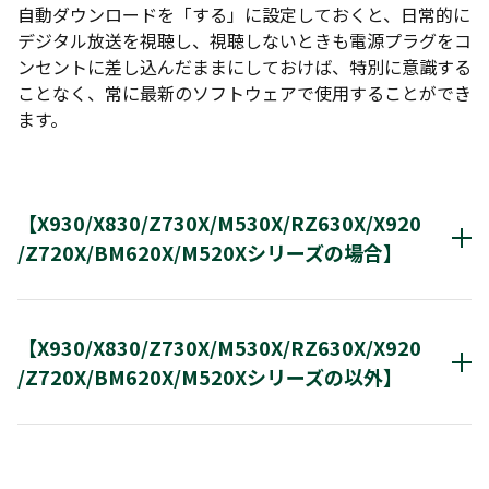
ートメニューを開きます。
自動ダウンロードを「する」に設定しておくと、日常的に
デジタル放送を視聴し、視聴しないときも電源プラグをコ
2. 方向キー（上/下/左/右）で「設定」を選んで「決定
ンセントに差し込んだままにしておけば、特別に意識する
ボタンを押します。
ことなく、常に最新のソフトウェアで使用することができ
ます。
3. 方向キー（上/下）で「本体設定」を選んで「決定」
タンを押し、本体設定のメニューへ移動します。
4. 方向キー（上/下）で「その他」を選んで「決定」ボ
【X930/X830/Z730X/M530X/RZ630X/X920
ンを押し、その他のメニューへ移動します。
/Z720X/BM620X/M520Xシリーズの場合】
5. 方向キー（上/下）で「ソフトウェア情報と更新」
※以下の画像はBM620Xシリーズのイメージです。
んで「決定」ボタンを押し、ソフトウェア情報と更新
ニューへ移動します。
【X930/X830/Z730X/M530X/RZ630X/X920
機種によっては、操作手順が異なる場合があります。詳しくは、各機種の取
扱説明書でご確認ください。
/Z720X/BM620X/M520Xシリーズの以外】
6. 方向キー（上/下）で「ネットワークによる更新」
んで「決定」ボタンを押します。
01.
確認メッセージが2回表示されますので、方向キー（上
01.
設定
ボタンを押します。
下）で「はい」を選んで「決定」ボタンを押してくだ
設定
ボタンを押します。