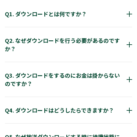
Q1. ダウンロードとは何ですか？
ご注意:
受信機本体のプログラムソフトウェアをＢＳデジタル放送
ソフトウェアの更新は、ダウンロード後、すぐに
波もしくはインターネット回線を利用して、最新のものに
Q2. なぜダウンロードを行う必要があるのです
開始します。バージョンアップ中は、電源プラグ
更新するサービスです。
を抜かないでください。
か？
ソフトウェアの書き込みが中断され、本機が正常
※「放送ダウンロード」：ＢＳデジタル放送波を利用した
に動作しなくなる恐れがあります。
より使い易くなるように受信機本体のプログラムソフトウ
ダウンロードです。 詳しくは、“
放送ダウンロードの方
ェアが最新のものに変わります。常に最新のバージョンの
法
Q3. ダウンロードをするのにお金は掛からない
”をご確認ください。
ソフトウェアで快適にお楽しみください。
のですか？
※「サーバーダウンロード」：インターネット回線を利用
したダウンロードです。 詳しくは、“
サーバーダウンロー
ダウンロードは無料です。
ドの方法
”をご確認ください。
なお、ダウンロード時のインターネット接続料金はお客様
Q4. ダウンロードはどうしたらできますか？
ご確認事項
のご負担になります。
“
放送ダウンロードの方法
”または“
サーバーダウンロード
以下は、放送からの自動ダウンロードが行われるため
の方法
”をご確認の上、ダウンロードを行ってください。
Q5. なぜ放送ダウンロードする時に待機状態に