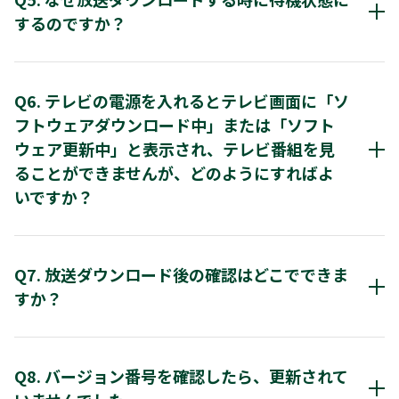
件です。サービスご利用前にご確認ください。
操作方法について
放送ダウンロードの場合、「放送からのダウンロード」の
するのですか？
設定を「ダウンロードする」にしておくことにより、所定
・ 設定メニューで「放送波による自動更新」設定が「
放送ダウンロードをするには、ダウンロード日程をご
のダウンロード時刻に、自動的にソフトウェアをダウンロ
動更新する」になっていること。 詳しくは、下記「設
放送ダウンロードはテレビ視聴中には行えず、待機状態の
いただき、リモコンで電源をオフにしてください。
ードすることができます。
設定方法について
方法について」をご覧ください。
時のみ行えるからです。 電源プラグを抜いた場合は、電
Q6. テレビの電源を入れるとテレビ画面に「ソ
源がすべて切れてしまうため、ダウンロードができなくな
1. リモコンで、本体の電源をお切りください。
※お買い上げ時は自動で放送ダウンロードするように設定
フトウェアダウンロード中」または「ソフト
・BSデジタル放送のNHKが視聴できること。
1. リモコンの「スタートメニュー」ボタンを押し、ス
りますのでご注意ください。
されています。
ウェア更新中」と表示され、テレビ番組を見
ートメニューを開きます。
2. 電源を切った状態（待機状態）で、ダウンロード終
・ ダウンロード予定時刻に本機の電源が「切」の状態
ることができませんが、どのようにすればよ
刻までお待ちください。
※「ダウンロードしない」に設定した場合は、放送ダウン
なっていること。
いですか？
2. 方向キー（上/下/左/右）で「設定」を選んで「決定
ロードが行われていることを「本機に関するお知らせ」で
ボタンを押します。
サーバーからのソフトウェアの
3. ダウンロードが終了します。
お知らせします。
・ ダウンロード開始時刻は、録画の予約やダビング中
現在、テレビは放送から最新のソフトウェアをダウンロー
入手方法について
はないこと。 （録画が予約されている場合は、それが
3. 方向キー（上/下）で「本体設定」を選んで「決定」
ド中または更新中です。ソフトウェアダウンロード中また
4. ダウンロードされた最新のソフトウェアは、すぐに
Q7. 放送ダウンロード後の確認はどこでできま
先され、ダウンロードを中止します。）
タンを押し、本体設定のメニューへ移動します。
(ブルーレイディスクレコーダー/
は更新中は、テレビ番組をご覧いただくことができませ
新します。
すか？
ん。更新が終わるまで電源を切りお待ちください。
※ 更新中は、本機前面のHDDランプまたはDISCラン
ハードディスクレコーダー)
4. 方向キー（上/下）で「その他」を選んで「決定」ボ
点滅します。
ンを押し、ソフトウェア情報と更新のメニューへ移動
「ソフトウェアのダウンロード画面」においてバージョン
※電源プラグは抜かないでください。
す。
番号で確認できます。（詳しくは取扱説明書をご覧くださ
Q8. バージョン番号を確認したら、更新されて
5. 次に電源を「入」にしたときに、画面に「スタート
い。）
ニューからメールを確認してください」のメッセージ