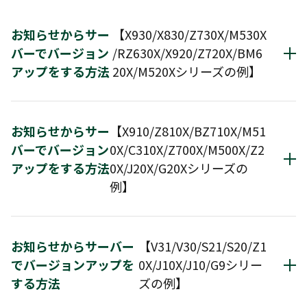
以上の操作により、お使いの機器のソフトウェアが、
お知らせからサー
【X930/X830/Z730X/M530X
の状態に更新されます。
バーでバージョン
/RZ630X/X920/Z720X/BM6
アップをする方法
20X/M520Xシリーズの例】
01.
お知らせからサー
【X910/Z810X/BZ710X/M51
バーでバージョン
0X/C310X/Z700X/M500X/Z2
「自動ダウンロード」を「しない」に設定し、「ソ
アップをする方法
0X/J20X/G20Xシリーズの
フトウェア更新のお知らせ」が「表示する」に設定
例】
されている場合、リモコンの電源オン時に更新用の
ソフトウェアが見つかった場合、 画面上にポップア
ップが表示されます。「今すぐ更新する」を選択す
るとソフトウェア更新を始めます。
01.
お知らせからサーバー
【V31/V30/S21/S20/Z1
リモコンの電源オン時にダウンロードサーバーに新
でバージョンアップを
0X/J10X/J10/G9シリー
規ソフトウェアが見つかった場合、画面上にポップ
する方法
ズの例】
アップが表示されます。「今すぐ更新する」を選択
するとソフトウェア更新を始めます。 以降、
「ソフ