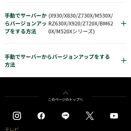
トウェアダウンロード更新画面」
に沿って操作する
01.
ことでバージョンアップが完了します。
手動でサーバーか
(X930/X830/Z730X/M530X/
リモコンの電源オン時にダウンロードサーバーに新
らバージョンアッ
RZ630X/X920/Z720X/BM62
規ソフトウェアが見つかった場合、画面上にポップ
プをする方法
0X/M520Xシリーズ)
アップが表示されます。「「はい」を選択するとソ
フトウェア更新を実行します。以降、、
「ソフトウ
ェアダウンロード更新画面」
に沿って操作すること
01.
でバージョンアップが完了します。
「電源オフのときに更新する」を選択した場合は、
手動でサーバーからバージョンアップをする
設定
ボタンを押します。
本機の電源を待機状態にするとソフトウェアの更新
方法
を始めます。
「手動で更新する」を選択した場合は、ソフトウェ
アの更新は始めません。
「電源オフのときに更新する」を選択した場合は、本機の電源を待機状態に
01.
するとソフトウェアの更新を始めます。
【手動でサーバーからバージョンアップする方法
設定
ボタンを押します。
「手動で更新する」を選択した場合は、ソフトウェアの更新は始めません。
(X930/X830/Z730X/M530X/RZ630X/X920/Z720X/BM620
【手動でサーバーからバージョンアップする方法】
に沿って操作すること
このページのトップへ
シリーズ)】
に沿って操作することで、ソフトウェア
で、ソフトウェアをダウンロードします。
をダウンロードします。
テレビ
※画像は、Z10Xシリーズのイメージです。
※画像は、BM620Xシリーズのイメージです。