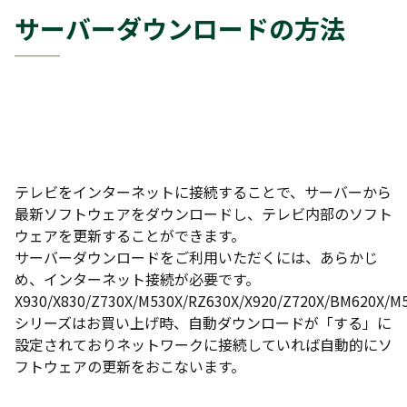
い。
サーバーダウンロードの方法
ソフトウェアのダウンロードが始まります。
※ ソフトウェアのダウンロード中は操作できません。
のまま終了するまでお待ちください。
※ 録画中やダビング中はダウンロードはできません。
画やダビングが終了してから操作してください。
7. ダウンロード終了後、すぐにバージョンアップを開
します。
テレビをインターネットに接続することで、サーバーから
※更新中は、本機前面のHDDランプまたはDISCランプ
最新ソフトウェアをダウンロードし、テレビ内部のソフト
点滅します。
ウェアを更新することができます。
サーバーダウンロードをご利用いただくには、あらかじ
8. バージョンアップに成功した場合、画面に「スター
め、インターネット接続が必要です。
メニューからメールを確認してください」のメッセー
X930/X830/Z730X/M530X/RZ630X/X920/Z720X/BM620X/M
約20秒間表示されます。
シリーズはお買い上げ時、自動ダウンロードが「する」に
※メッセージの内容を確認するには、リモコンの「ス
設定されておりネットワークに接続していれば自動的にソ
トメニュー」ボタンを押して、方向キー（上/下/左/右
フトウェアの更新をおこないます。
と「決定」で「お知らせメール」→「放送メール」の
で進みます。