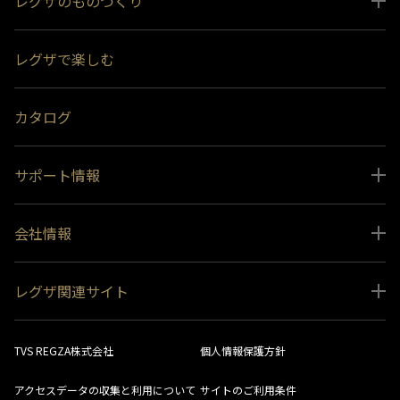
レグザのものづくり
スペシャルコンテンツ
レグザで楽しむ
受賞履歴
おすすめ番組
カタログ
サポート情報
取扱説明書ダウンロード
会社情報
インフォメーション 一覧
ニュース
よくあるご質問 (FAQ）
レグザ関連サイト
会社概要
お問い合わせ
レグザ オンラインストア
会社メッセージ
生産終了商品一覧
TVS REGZA株式会社
個人情報保護方針
レグザ メンバーズ
事業所一覧
ソフトウェアダウンロード情報
アクセスデータの収集と利用について
サイトのご利用条件
法人向けサイト