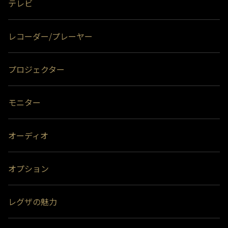
テレビ
す。通常録画増設用として使用する場合、USBハブ（別売）が必要で
＊4)
背面には取り付けできません。
す。
＊2)
背面に取り付ける場合、テレビ1台につきUSBハードディスク1台のみ
レコーダー/プレーヤー
取り付け可能です。(RZ630Xシリーズは付属のUSBハードディスクを背
面に取り付け済みのため、追加のUSBハードディスクを背面に取り付け
ることはできません。）テレビとUSBハードディスクの組み合わせによ
っては、USBハードディスクをテレビの背面に取り付けると、壁への取
プロジェクター
付ができなくなる場合があります。
＊3)
背面には取り付けできません。
※ハードディスクの容量は、1TB＝1000GB、1GB＝10億バイトによる算出値
モニター
です。
オーディオ
オプション
レグザの魅力