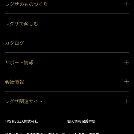
レグザのものづくり
スペシャルコンテンツ
レグザで楽しむ
受賞履歴
おすすめ番組
カタログ
サポート情報
取扱説明書ダウンロード
会社情報
インフォメーション 一覧
ニュース
よくあるご質問 (FAQ）
レグザ関連サイト
会社概要
お問い合わせ
レグザ オンラインストア
会社メッセージ
生産終了商品一覧
TVS REGZA株式会社
個人情報保護方針
レグザ メンバーズ
事業所一覧
ソフトウェアダウンロード情報