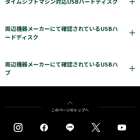
タイムシフトマシン対応USBハードディスク
*1
8台
登録台数
タイムシフトマシン & 通常録画
周辺機器メーカーにて確認されているUSBハ
*2
最大4台
同時接続（ハブ経由）
ードディスク
＊2
＊2
レグザ
THD-250D2
THD-500D2
THD-600D3
＊3
＊4
＊3
レグザ
THD-200V2
THD-100V3
THD-200V3
周辺機器メーカーにて確認されているUSBハードディスク
＊4
＊4
＊4
THD-300V3
THD-400V3
クリックすると別ウインドウが開きます。
周辺機器メーカーにて確認されているUSBハ
タイムシフトマシンもしくは通常録画
※通常録画用端子Cに接続します。
※リンク先の情報は、周辺機器メーカーが提供するものであり、当社（TVS
ブ
REGZA株式会社）が動作の保証をするものではありません。
＊1)
USBハードディスクを使用する際は登録が必要です。新たに登録すると
＊1＊2
＊1＊3
レグザ
THD-200V2
THD-100V3
THD-
ハードディスクに保存されている内容はすべて消去されます。
＊1＊3
＊1＊3
＊1＊3
200V3
THD-300V3
THD-400V3
＊2)
タイムシフトマシン、もしくは通常録画のどちらかとして使用できま
バッファロー社製
BSH4AE12
す。同時接続、通常録画増設用として使用する場合、USBハブ（別売）
が必要です。
をクリックすると別ウインドウが開きます。
このページのトップへ
＊3)
背面に取り付ける場合、テレビ1台につきUSBハードディスク1台のみ
※タイムシフトマシン録画用として使用する場合はTV側の端子Aに接続しま
取り付け可能です。(RZ630Xシリーズは付属のUSBハードディスクを背
す。（2台接続の場合は端子A・Bにそれぞれ接続します）
面に取り付け済みのため、追加のUSBハードディスクを背面に取り付け
録画用端子Bのみに接続した場合（端子Aが空き状態）はタイムシフトマシン
ることはできません。）テレビとUSBハードディスクの組み合わせによ
録画は動作しません。
っては、USBハードディスクをテレビの背面に取り付けると、壁への取
付ができなくなる場合があります。
＊1)
タイムシフトマシン、もしくは通常録画のどちらかとして使用できま