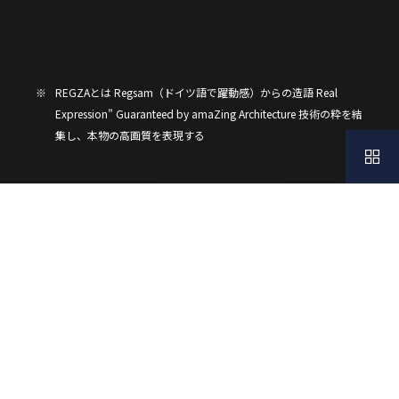
※
REGZAとは Regsam（ドイツ語で躍動感）からの造語 Real
Expression” Guaranteed by amaZing Architecture 技術の粋を結
集し、本物の高画質を表現する