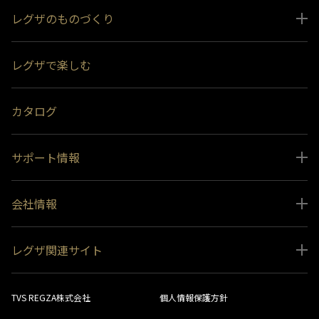
レグザのものづくり
スペシャルコンテンツ
レグザで楽しむ
受賞履歴
おすすめ番組
カタログ
サポート情報
取扱説明書ダウンロード
会社情報
インフォメーション 一覧
ニュース
よくあるご質問 (FAQ）
レグザ関連サイト
会社概要
お問い合わせ
レグザ オンラインストア
会社メッセージ
生産終了商品一覧
TVS REGZA株式会社
個人情報保護方針
レグザ メンバーズ
事業所一覧