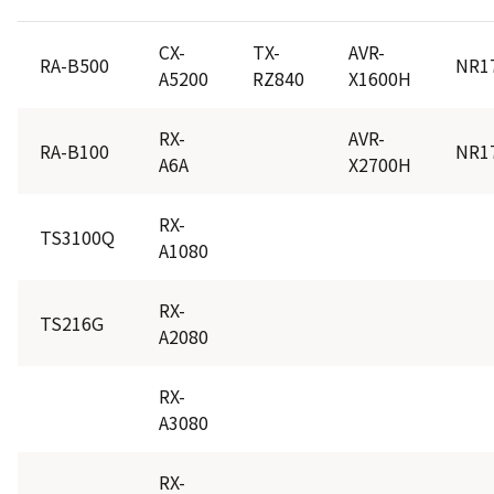
なります。
必ず接続確認済みのハードディスクをご利用く
CX-
TX-
AVR-
RA-B500
NR1
ださい。
A5200
RZ840
X1600H
また、接続確認済み以外のハードディスクを接
続した場合の録画不良などのお問い合わせ、及
び保証期間中の無償修理は対応できません
RX-
AVR-
RA-B100
NR1
A6A
X2700H
RX-
TS3100Q
A1080
ZX SERIES
ZX1S
ZX2S
ZX3S
ZX1R
RX-
TS216G
A2080
X SERIES
RX-
X770S
X9900R
X8900R
X9900N
A3080
X8900N
X9900M
X9900L
X8900L
X8900K
X9400S
X9400
X8400
RX-