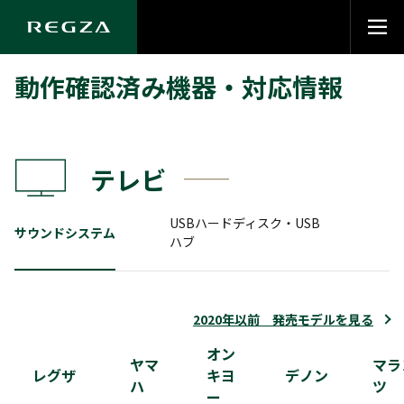
動作確認済み機器・対応情報
テレビ
USBハードディスク・USB
サウンドシステム
ハブ
2020年以前 発売モデルを見る
【ご注意】
オン
ヤマ
マラ
レグザ
キヨ
デノン
接続確認済み以外のハードディスクの接続は、
ハ
ツ
ー
録画や再生ができないなどのトラブルの原因に