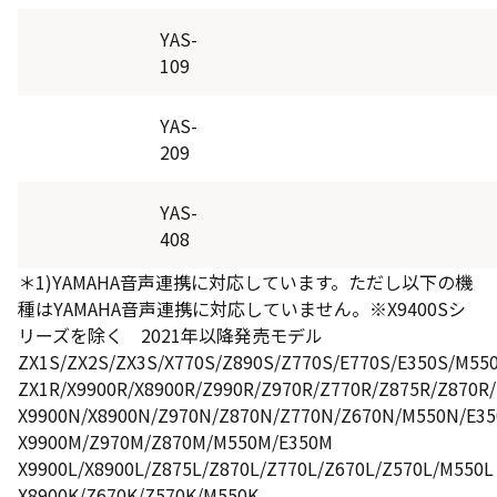
V31
V30
YAS-
109
S SERIES
YAS-
S25T
S25S
S25R
S24
209
S22
S21
S20
S12
S11
S10
S8
S7
YAS-
408
RZ SERIES
＊1)YAMAHA音声連携に対応しています。ただし以下の機
種はYAMAHA音声連携に対応していません。※X9400Sシ
RZ630X
リーズを除く 2021年以降発売モデル
ZX1S/ZX2S/ZX3S/X770S/Z890S/Z770S/E770S/E350S/M550
ZX1R/X9900R/X8900R/Z990R/Z970R/Z770R/Z875R/Z870R
M SERIES
X9900N/X8900N/Z970N/Z870N/Z770N/Z670N/M550N/E3
M550S
M550R
M550N
M550M
X9900M/Z970M/Z870M/M550M/E350M
X9900L/X8900L/Z875L/Z870L/Z770L/Z670L/Z570L/M550L
M550L
M550K
M540X
M530X
X8900K/Z670K/Z570K/M550K