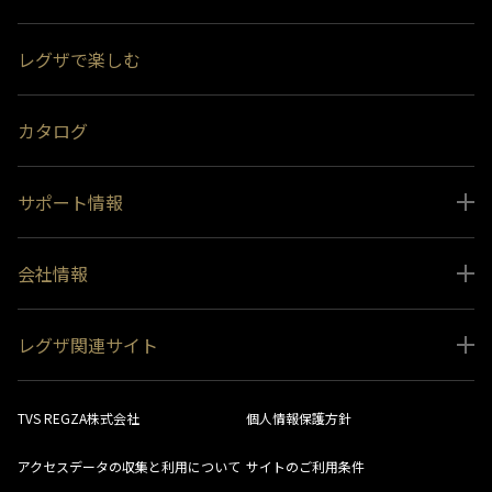
スペシャルコンテンツ
レグザで楽しむ
受賞履歴
おすすめ番組
カタログ
サポート情報
取扱説明書ダウンロード
会社情報
インフォメーション 一覧
ニュース
よくあるご質問 (FAQ）
レグザ関連サイト
会社概要
お問い合わせ
レグザ オンラインストア
会社メッセージ
生産終了商品一覧
TVS REGZA株式会社
個人情報保護方針
レグザ メンバーズ
事業所一覧
ソフトウェアダウンロード情報
アクセスデータの収集と利用について
サイトのご利用条件
法人向けサイト
環境配慮の取り組み