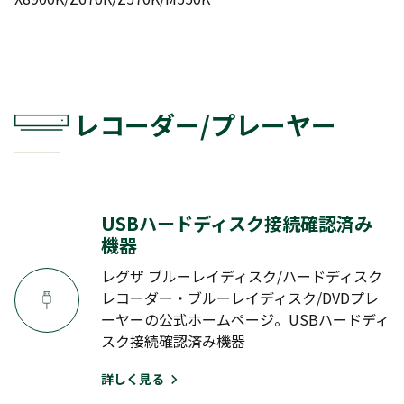
M520X
M510X
M500X
J SERIES
J20X
J10X
J10
J9X
レコーダー/プレーヤー
J8
J7
G SERIES
G20X
G9
USBハードディスク接続確認済み
機器
E SERIES
レグザ ブルーレイディスク/ハードディスク
レコーダー・ブルーレイディスク/DVDプレ
E770S
E350S
E350N
E350M
ーヤーの公式ホームページ。USBハードディ
E670R
E350R
スク接続確認済み機器
詳しく見る
C SERIES