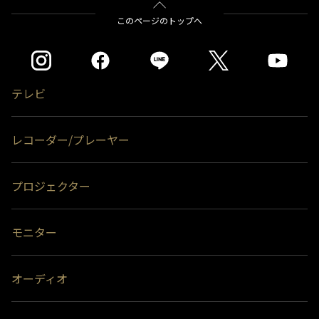
＊1)
USBハードディスクを使用する際は登録が必要です。新たに登録すると
をクリックすると別ウインドウが開きます。
このページのトップへ
ハードディスクに保存されている内容はすべて消去されます。
＊2)
同時接続、通常録画増設用として使用する場合、USBハブ（別売）が必
要です。
＊3)
背面には取り付けできません。
テレビ
レコーダー/プレーヤー
プロジェクター
モニター
オーディオ