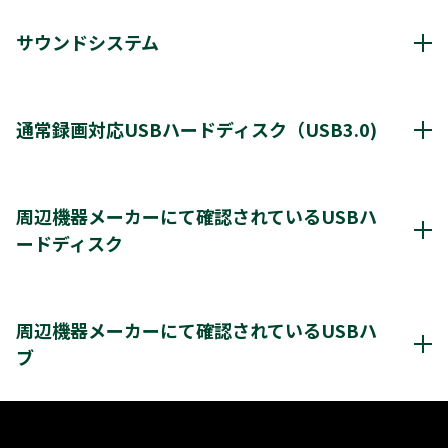
サウンドシステム
動作確認済み機器・対応情報
クリックすると別ウインドウが開きます。
通常録画対応USBハードディスク（USB3.0)
通常録画最大容量
8TB
周辺機器メーカーにて確認されているUSBハ
ードディスク
*1
8台
登録台数
周辺機器メーカーにて確認されているUSBハードディスク
*2
最大4台
同時接続（ハブ経由）
クリックすると別ウインドウが開きます。
周辺機器メーカーにて確認されているUSBハ
※リンク先の情報は、周辺機器メーカーが提供するものであり、当社（TVS
ブ
REGZA株式会社）が動作の保証をするものではありません。
＊3
＊3
レグザ
THD-200V2
THD-100V3
THD-200V3
＊3
＊3
＊3
THD-300V3
THD-400V3
バッファロー社製
BSH4AE12
※通常録画用端子に接続します。