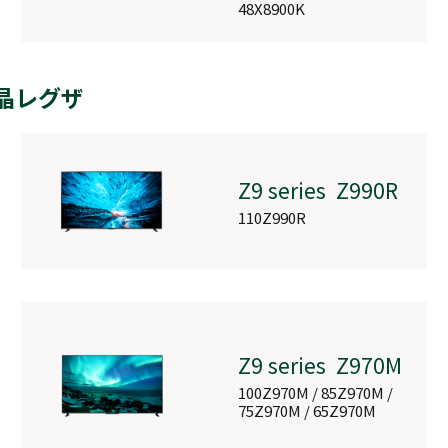
48X8900K
0
液晶レグザ
Z9 series Z990R
110Z990R
Z9 series Z970M
100Z970M / 85Z970M /
75Z970M / 65Z970M