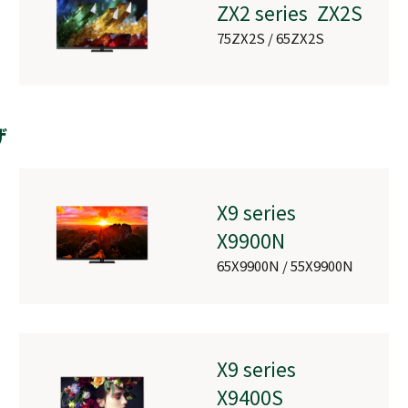
ZX2 series ZX2S
RM-G245R
75ZX2S / 65ZX2S
ザ
RM-G278R
X9 series
X9900N
65X9900N / 55X9900N
RA-B100
X9 series
X9400S