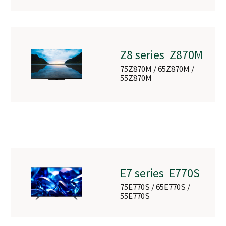
DBR-
W2010/W1010
Z8 series Z870M
DBR-W2010 / DBR-
75Z870M / 65Z870M /
W1010
55Z870M
E7 series E770S
75E770S / 65E770S /
55E770S