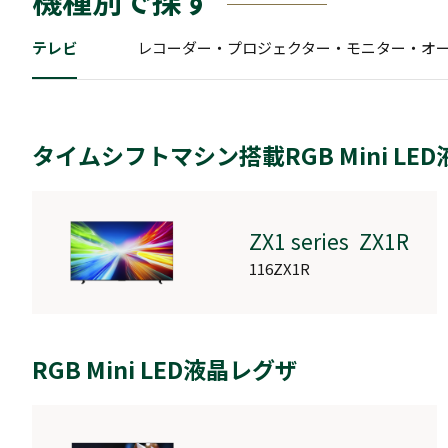
機種別で探す
テレビ
レコーダー・プロジェクター・モニター・オ
タイムシフトマシン搭載RGB Mini LE
レーザープロジェクター
ZX1 series ZX1R
RLC-V7R MAX
116ZX1R
RGB Mini LED液晶レグザ
ゲーミングモニター