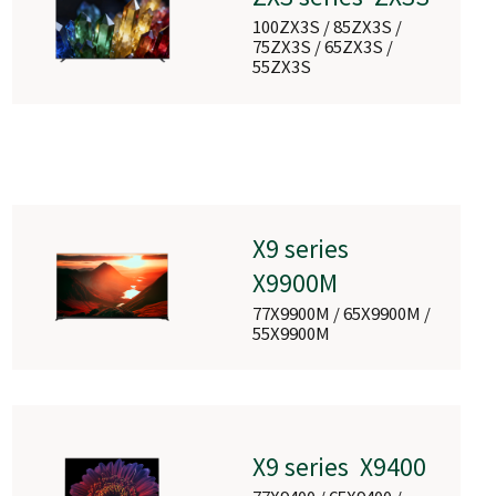
RM-G276N
100ZX3S / 85ZX3S /
75ZX3S / 65ZX3S /
55ZX3S
RM-G277R
X9 series
X9900M
77X9900M / 65X9900M /
55X9900M
TS3100Q
X9 series X9400