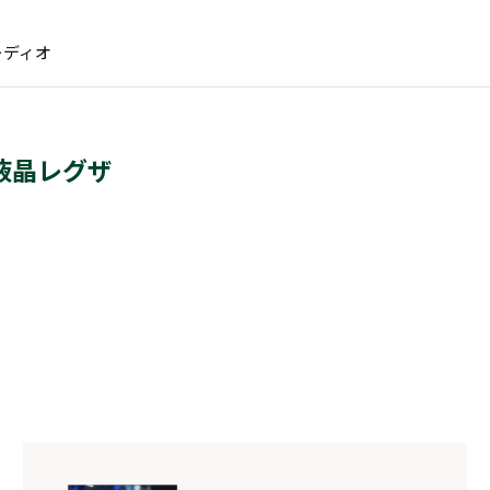
ーディオ
D液晶レグザ
RLC-V7R