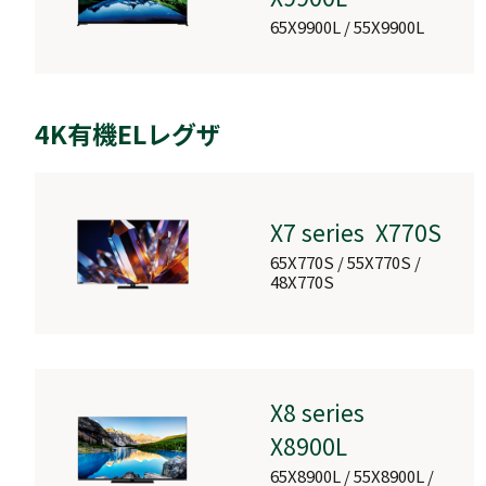
65X9900L / 55X9900L
TS216G
4K有機ELレグザ
X7 series X770S
イヤホン
65X770S / 55X770S /
48X770S
RB-A1S
X8 series
X8900L
ハイブリッド自動録画4Kレグザブル
65X8900L / 55X8900L /