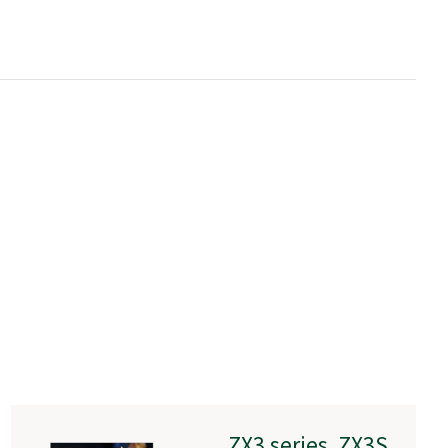
RLC-V5R-S
ZX3 series ZX3S