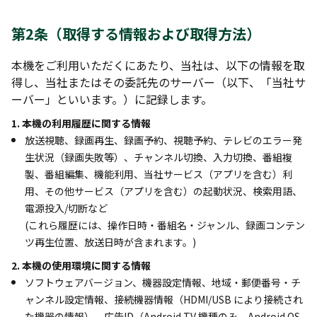
第2条（取得する情報および取得方法）
本機をご利用いただくにあたり、当社は、以下の情報を取
得し、当社またはその委託先のサーバー（以下、「当社サ
ーバー」といいます。）に記録します。
1. 本機の利用履歴に関する情報
放送視聴、録画再生、録画予約、視聴予約、テレビのエラー発
生状況（録画失敗等）、チャンネル切換、入力切換、番組複
製、番組編集、機能利用、当社サービス（アプリを含む）利
用、その他サービス（アプリを含む）の起動状況、検索用語、
電源投入/切断など
(これら履歴には、操作日時・番組名・ジャンル、録画コンテン
ツ再生位置、放送日時が含まれます。)
2. 本機の使用環境に関する情報
ソフトウェアバージョン、機器設定情報、地域・郵便番号・チ
ャンネル設定情報、接続機器情報（HDMI/USB により接続され
た機器の情報）、広告ID（Android TV 機種のみ、Android OS