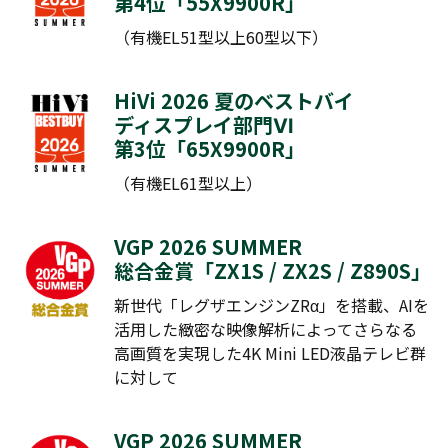
第4位「
55X9900R
」
（有機EL51型以上60型以下）
HiVi 2026 夏のベストバイ
ディスプレイ部門Ⅵ
第3位「
65X9900R
」
（有機EL61型以上）
VGP 2026 SUMMER
総合金賞「
ZX1S
/
ZX2S
/
Z890S
」
新世代「レグザエンジンZRα」を搭載、AIを
活用した緻密な映像解析によってさらなる
高画質を実現した4K Mini LED液晶テレビ群
に対して
VGP 2026 SUMMER