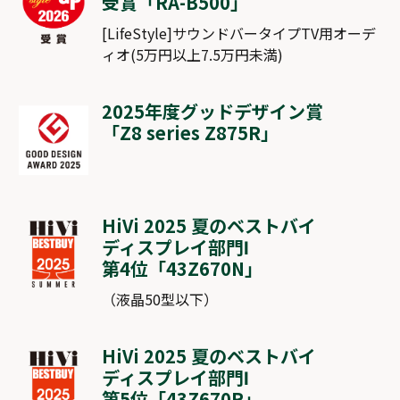
受賞「
RA-B500
」
[LifeStyle]サウンドバータイプTV用オーデ
ィオ(5万円以上7.5万円未満)
2025年度グッドデザイン賞
「
Z8 series Z875R
」
HiVi 2025 夏のベストバイ
ディスプレイ部門Ⅰ
第4位「
43Z670N
」
（液晶50型以下）
HiVi 2025 夏のベストバイ
ディスプレイ部門Ⅰ
第5位「
43Z670R
」