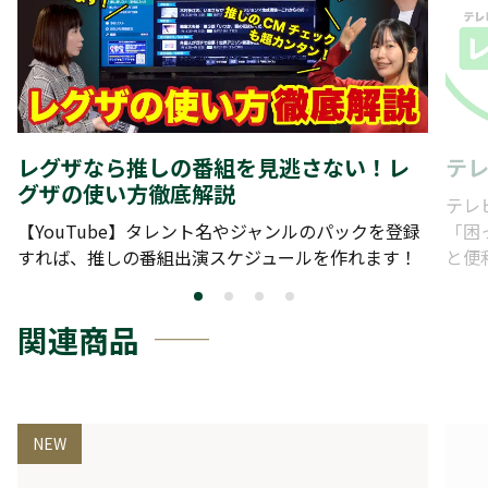
レグザなら推しの番組を見逃さない！レ
テ
グザの使い方徹底解説
テレ
【YouTube】タレント名やジャンルのパックを登録
「困
すれば、推しの番組出演スケジュールを作れます！
と便
関連商品
NEW