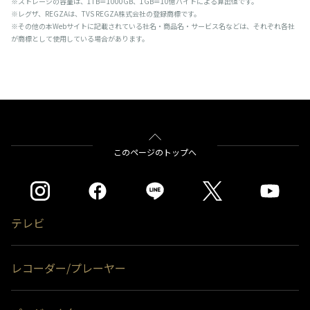
※ストレージの容量は、1TB＝1000GB、1GB＝10億バイトによる算出値です。
※レグザ、REGZAは、TVS REGZA株式会社の登録商標です。
※その他の本Webサイトに記載されている社名・商品名・サービス名などは、それぞれ各社
が商標として使用している場合があります。
このページのトップへ
テレビ
レコーダー/プレーヤー