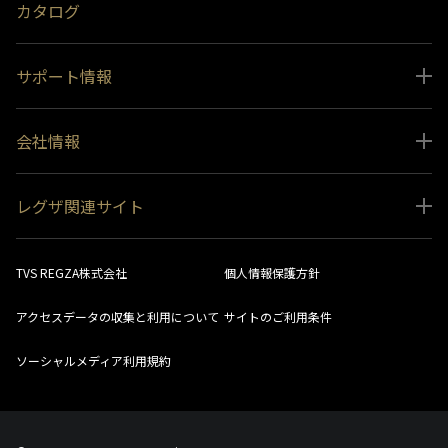
カタログ
サポート情報
取扱説明書ダウンロード
会社情報
インフォメーション 一覧
ニュース
よくあるご質問 (FAQ）
レグザ関連サイト
会社概要
お問い合わせ
レグザ オンラインストア
会社メッセージ
生産終了商品一覧
TVS REGZA株式会社
個人情報保護方針
レグザ メンバーズ
事業所一覧
ソフトウェアダウンロード情報
アクセスデータの収集と利用について
サイトのご利用条件
法人向けサイト
環境配慮の取り組み
レグザリンク総合ナビ
ソーシャルメディア利用規約
視聴分析サービス
SDGs
お客様登録
社会環境活動