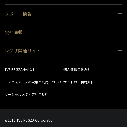
サポート情報
取扱説明書ダウンロード
会社情報
インフォメーション 一覧
ニュース
よくあるご質問 (FAQ）
レグザ関連サイト
会社概要
お問い合わせ
レグザ オンラインストア
会社メッセージ
生産終了商品一覧
TVS REGZA株式会社
個人情報保護方針
レグザ メンバーズ
事業所一覧
ソフトウェアダウンロード情報
アクセスデータの収集と利用について
サイトのご利用条件
法人向けサイト
環境配慮の取り組み
レグザリンク総合ナビ
ソーシャルメディア利用規約
視聴分析サービス
SDGs
お客様登録
社会環境活動
©2016 TVS REGZA Corporation.
採用情報