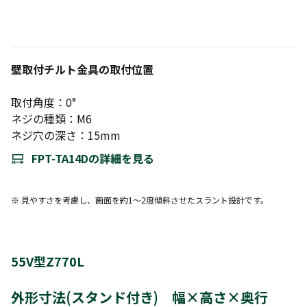
壁取付チルト金具の取付位置
取付角度：0°
ネジの種類：M6
ネジ穴の深さ：15mm
FPT-TA14Dの詳細を見る
※ 見やすさを考慮し、画面を約1～2度傾斜させたスラント設計です。
55V型Z770L
外形寸法(スタンド付き) 幅×高さ×奥行