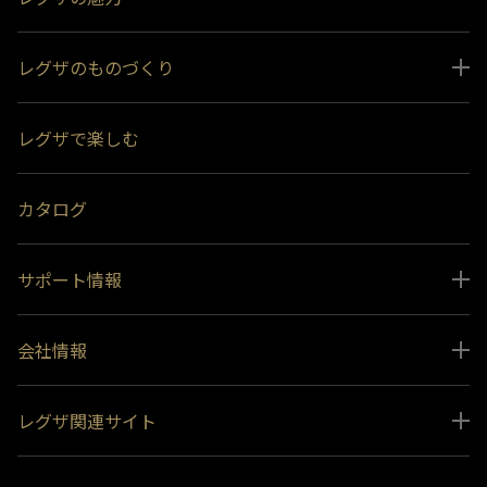
レグザのものづくり
スペシャルコンテンツ
レグザで楽しむ
受賞履歴
おすすめ番組
カタログ
サポート情報
取扱説明書ダウンロード
会社情報
インフォメーション 一覧
ニュース
よくあるご質問 (FAQ）
レグザ関連サイト
会社概要
お問い合わせ
レグザ オンラインストア
会社メッセージ