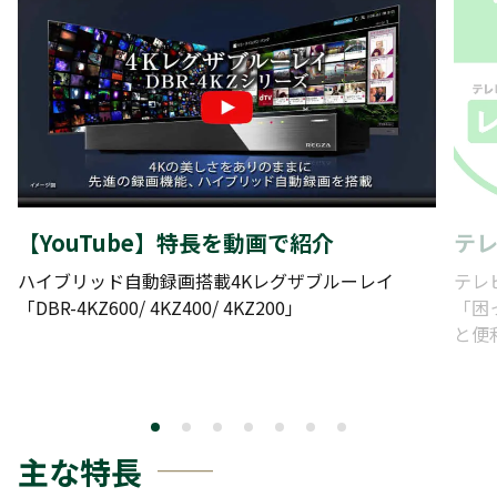
【YouTube】特長を動画で紹介
テ
ハイブリッド自動録画搭載4Kレグザブルーレイ
テレ
「DBR-4KZ600/ 4KZ400/ 4KZ200」
「困
と便
主な特長