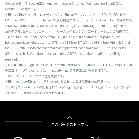
※Google および Googleロゴ、Android、Google Chrome、YouTube、YouTubeロゴは、
Google LLC の商標です。
※Blu-ray Disc™（ブルーレイディスク）、Blu-ray™（ブルーレイ）、BDXL™、BD Live™、
BONUSVIEW™、Ultra HD Blu-ray™および関連ロゴは、Blu-ray Disc Associationの商標です。
※Dolby、Dolby Atmos、Dolby Audio、Dolby Digital、Dolby Digital Plus、Dolby TrueHD、
及びダブルD記号はドルビーラボラトリーズライセンシングコーポレーションの商標です。
※Manufactured under license from DTS, Inc. and/or its affiliates. For patents, see
https://xperi.com/dts-patents/. DTS, the DTS logo, DTS:X, the DTS:X logo, Virtual:X, and
the DTS Virtual:X logo are trademarks or registered trademarks of DTS, Inc. and/or its
affiliates in the U.S. and/or other countries. © DTS, Inc. and/or its affiliates. All rights
reserved.
※HDMI、HDMI High-Definition Multimedia Interface、HDMIのトレードドレスおよびHDMI
のロゴは、HDMI Licensing Administrator, Inc.の商標または登録商標です。
※Wi-Fiは、Wi-Fi Allianceの登録商標です。
※Bluetoothは米国内におけるBluetooth SIG,Inc.の登録商標または商標です。
※その他の本Webサイトに記載されている社名・商品名・サービス名などは、それぞれ各社
が商標として使用している場合があります。
このページのトップへ