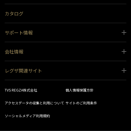
おすすめ番組
カタログ
サポート情報
取扱説明書ダウンロード
会社情報
インフォメーション 一覧
ニュース
よくあるご質問 (FAQ）
レグザ関連サイト
会社概要
お問い合わせ
レグザ オンラインストア
会社メッセージ
生産終了商品一覧
TVS REGZA株式会社
個人情報保護方針
レグザ メンバーズ
事業所一覧
ソフトウェアダウンロード情報
アクセスデータの収集と利用について
サイトのご利用条件
法人向けサイト
環境配慮の取り組み
レグザリンク総合ナビ
ソーシャルメディア利用規約
視聴分析サービス
SDGs
お客様登録