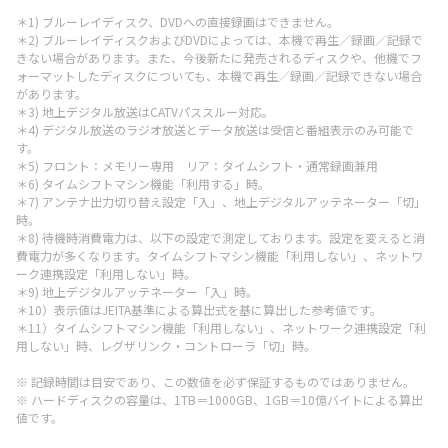
＊1) ブルーレイディスク、DVDへの直接録画はできません。
＊2) ブルーレイディスクおよびDVDによっては、本機で再生／録画／記録で
きない場合があります。また、今後新たに発売されるディスクや、他機でフ
ォーマットしたディスクについても、本機で再生／録画／記録できない場合
があります。
＊3) 地上デジタル放送はCATVパススルー対応。
＊4) デジタル放送のラジオ放送とデータ放送は受信と番組表示のみ可能で
す。
＊5) フロント：メモリー専用 リア：タイムシフト・通常録画兼用
＊6) タイムシフトマシン機能「利用する」時。
＊7) アンテナ出力切り替え設定「入」、地上デジタルアッテネーター「切」
時。
＊8) 待機時消費電力は、以下の設定で測定しております。設定を変えると消
費電力が多くなります。タイムシフトマシン機能「利用しない」、ネットワ
ーク連携設定「利用しない」時。
＊9) 地上デジタルアッテネーター「入」時。
＊10）表示値はJEITA基準による算出式を基に算出した参考値です。
＊11）タイムシフトマシン機能「利用しない」、ネットワーク連携設定「利
用しない」時、レグザリンク・コントローラ「切」時。
※ 記録時間は目安であり、この数値を必ず保証するものではありません。
※ ハードディスクの容量は、1TB＝1000GB、1GB＝10億バイトによる算出
値です。