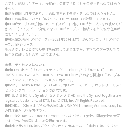
合でも、記録したデータが長期的に保管できることを保証するものではあり
ません。
●記録時間は目安であり、この数値を必ず保証するものではありません。
●HDDの容量は1GB＝10億バイト、1TB＝1000GBで計算しています。
●HDMI®ケーブルの接続には、ハイスピード対応HDMI®ケーブルをお使いくだ
さい。 （ハイスピード対応でないHDMI®ケーブルで接続すると映像や音声が
途切れてしまいます。）
●接続確認済みHDMI®ケーブル(2021年10月現在)：JVCケンウッド HDMI®ケ
ーブル EPシリーズ
※東芝のテレビとの接続動作を確認しておりますが、すべてのケーブルでの
動作を保証するものではありません。
商標、ライセンスについて
●Blu-ray Disc™（ブルーレイディスク）、Blu-ray™（ブルーレイ）、BD-
Live™、BONUSVIEW™、BDXL™、Ultra HD Blu-ray™および関連ロゴは、ブル
ーレイディスクアソシエーションの商標です。
●Dolby、Dolby Audio、ダブル-Dシンボルは、ドルビーラボラトリーズライ
センシングコーポレーションの商標です。
●DTS, DTS-HD, the Symbol, & DTS or DTS-HD and the Symbol together are
registered trademarks of DTS, Inc. © DTS, Inc. All Rights Reserved.
●HDMIは、米国およびその他の国におけるHDMI Licensing Administrator, Inc.
の商標または登録商標です。
●OracleとJavaは、Oracle Corporationおよびその子会社、関連会社の米国
およびその他の国における登録商標です。
●DigiOn及びDiXiMは株式会社デジオンの商標です。「DiXiM」は、株式会社