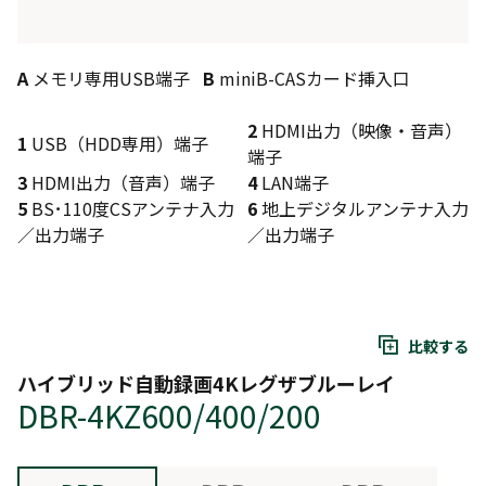
A
メモリ専用USB端子
B
miniB-CASカード挿入口
2
HDMI出力（映像・音声）
1
USB（HDD専用）端子
端子
3
HDMI出力（音声）端子
4
LAN端子
5
BS･110度CSアンテナ入力
6
地上デジタルアンテナ入力
／出力端子
／出力端子
比較する
ハイブリッド自動録画4Kレグザブルーレイ
DBR-4KZ600/400/200