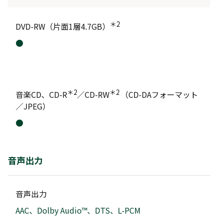
＊2
DVD-RW（片面1層4.7GB）
●
＊2
＊2
音楽CD、CD-R
／CD-RW
（CD-DAフォーマット
／JPEG）
●
音声出力
音声出力
AAC、Dolby Audio™、DTS、L-PCM