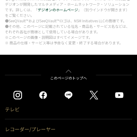
デジオンが開発したマルチメディア・ホームネットワーク・ソリューション
です。詳しくは、「
デジオンのホームページ
」（別ウインドウが開きます）
をご覧ください。
●SeeQVault™およびSeeQVault™ロゴは、NSM Initiatives LLCの商標です。
●その他、このページに記載されている社名・商品名・サービス名などは、
それぞれ各社が商標として使用している場合があります。
※このページの画像・説明図はすべてイメージです。
※ 商品の仕様・サービス等は予告なく変更・終了する場合があります。
このページのトップへ
テレビ
レコーダー/プレーヤー