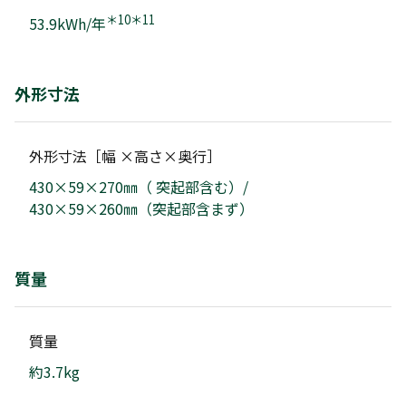
＊10＊11
53.9kWh/年
外形寸法
外形寸法［幅 ×高さ×奥行］
430×59×270㎜（ 突起部含む）/
430×59×260㎜（突起部含まず）
質量
質量
約3.7kg