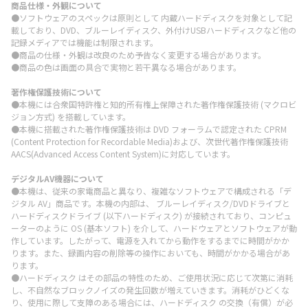
商品仕様・外観について
●ソフトウェアのスペックは原則として 内蔵ハードディスクを対象として記
載しており、DVD、ブルーレイディスク、外付けUSBハードディスクなど他の
記録メディアでは機能は制限されます。
●商品の仕様・外観は改良のため予告なく変更する場合があります。
●商品の色は画面の具合で実物と若干異なる場合があります。
著作権保護技術について
●本機には合衆国特許権と知的所有権上保障された著作権保護技術 (マクロビ
ジョン方式) を搭載しています。
●本機に搭載された著作権保護技術は DVD フォーラムで認定された CPRM
(Content Protection for Recordable Media)および、次世代著作権保護技術
AACS(Advanced Access Content System)に対応しています。
デジタルAV機器について
●本機は、従来の家電商品と異なり、複雑なソフトウェアで構成される「デ
ジタル AV」商品です。本機の内部は、 ブルーレイディスク/DVDドライブと
ハードディスクドライブ (以下ハードディスク) が接続されており、コンピュ
ーターのように OS (基本ソフト) を介して、ハードウェアとソフトウェアが動
作しています。したがって、電源を入れてから動作をするまでに時間がかか
ります。また、録画内容の削除等の操作においても、時間がかかる場合があ
ります。
●ハードディスク はその部品の特性のため、ご使用状況に応じて次第に消耗
し、不自然なブロックノイズの発生回数が増えていきます。消耗がひどくな
り、使用に際して支障のある場合には、ハードディスク の交換（有償）が必