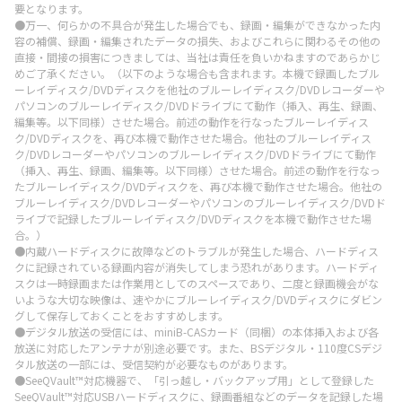
要となります。
●万一、何らかの不具合が発生した場合でも、録画・編集ができなかった内
容の補償、録画・編集されたデータの損失、およびこれらに関わるその他の
直接・間接の損害につきましては、当社は責任を負いかねますのであらかじ
めご了承ください。（以下のような場合も含まれます。本機で録画したブル
ーレイディスク/DVDディスクを他社のブルーレイディスク/DVDレコーダーや
パソコンのブルーレイディスク/DVDドライブにて動作（挿入、再生、録画、
編集等。以下同様）させた場合。前述の動作を行なったブルーレイディス
ク/DVDディスクを、再び本機で動作させた場合。他社のブルーレイディス
ク/DVDレコーダーやパソコンのブルーレイディスク/DVDドライブにて動作
（挿入、再生、録画、編集等。以下同様）させた場合。前述の動作を行なっ
たブルーレイディスク/DVDディスクを、再び本機で動作させた場合。他社の
ブルーレイディスク/DVDレコーダーやパソコンのブルーレイディスク/DVDド
ライブで記録したブルーレイディスク/DVDディスクを本機で動作させた場
合。）
●内蔵ハードディスクに故障などのトラブルが発生した場合、ハードディス
クに記録されている録画内容が消失してしまう恐れがあります。ハードディ
スクは一時録画または作業用としてのスペースであり、二度と録画機会がな
いような大切な映像は、速やかにブルーレイディスク/DVDディスクにダビン
グして保存しておくことをおすすめします。
●デジタル放送の受信には、miniB-CASカード（同梱）の本体挿入および各
放送に対応したアンテナが別途必要です。また、BSデジタル・110度CSデジ
タル放送の一部には、受信契約が必要なものがあります。
●SeeQVault™対応機器で、「引っ越し・バックアップ用」として登録した
SeeQVault™対応USBハードディスクに、録画番組などのデータを記録した場