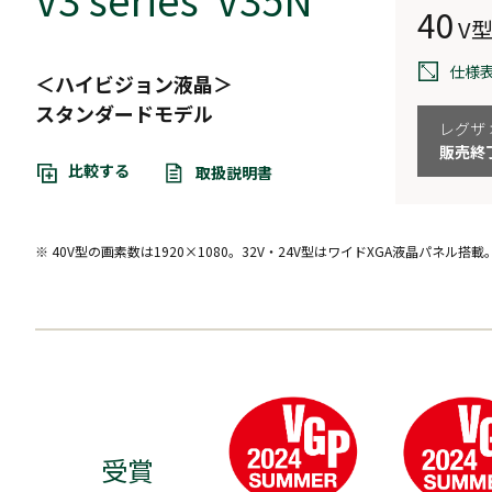
40
V
仕様
＜ハイビジョン液晶＞
スタンダードモデル
レグザ
販売終
比較する
取扱説明書
※ 40V型の画素数は1920×1080。32V・24V型はワイドXGA液晶パネル搭載
受賞