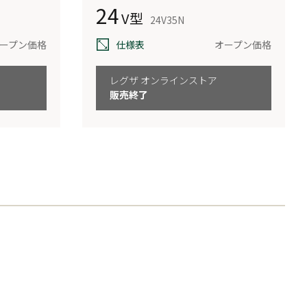
24
V型
24V35N
ープン価格
仕様表
オープン価格
レグザ オンラインストア
販売終了