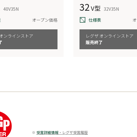
32
型
V型
40V35N
32V35N
表
オープン価格
仕様表
オ
 オンラインストア
レグザ オンラインストア
了
販売終了
。
受賞詳細情報
・レグザ受賞履歴