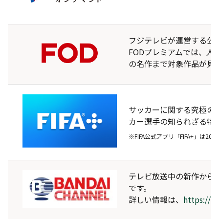
フジテレビが運営する公
FODプレミアムでは、人
の名作まで対象作品が見
サッカーに関する究極の
カー選手の知られざる物語
※FIFA公式アプリ「FIFA+」は2
テレビ放送中の新作から
です。
詳しい情報は、
https://