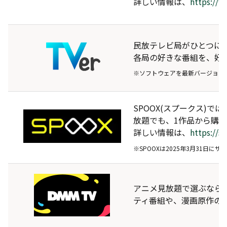
詳しい情報は、
https://
民放テレビ局がひとつに！
各局の好きな番組を、好
※ソフトウェアを最新バージョン
SPOOX(スプークス)
放題でも、1作品から購
詳しい情報は、
https://s
※SPOOXは2025年3月31日
アニメ見放題で選ぶならDM
ティ番組や、漫画原作の