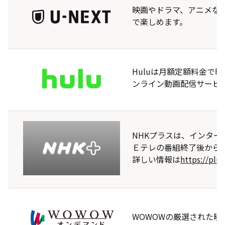
映画やドラマ、アニメな
で楽しめます。
Huluは月額定額料金で映
ンライン動画配信サービ
NHKプラスは、インタ
Ｅテレの番組終了後から
詳しい情報は
https://plus
WOWOWの厳選された