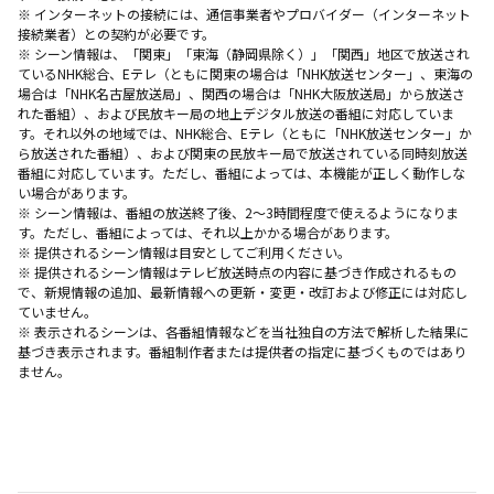
※ インターネットの接続には、通信事業者やプロバイダー（インターネット
接続業者）との契約が必要です。
※ シーン情報は、「関東」「東海（静岡県除く）」「関西」地区で放送され
ているNHK総合、Eテレ（ともに関東の場合は「NHK放送センター」、東海の
場合は「NHK名古屋放送局」、関西の場合は「NHK大阪放送局」から放送さ
れた番組）、および民放キー局の地上デジタル放送の番組に対応していま
す。それ以外の地域では、NHK総合、Eテレ（ともに「NHK放送センター」か
ら放送された番組）、および関東の民放キー局で放送されている同時刻放送
番組に対応しています。ただし、番組によっては、本機能が正しく動作しな
い場合があります。
※ シーン情報は、番組の放送終了後、2〜3時間程度で使えるようになりま
す。ただし、番組によっては、それ以上かかる場合があります。
※ 提供されるシーン情報は目安としてご利用ください。
※ 提供されるシーン情報はテレビ放送時点の内容に基づき作成されるもの
で、新規情報の追加、最新情報への更新・変更・改訂および修正には対応し
ていません。
※ 表示されるシーンは、各番組情報などを当社独自の方法で解析した結果に
基づき表示されます。番組制作者または提供者の指定に基づくものではあり
ません。