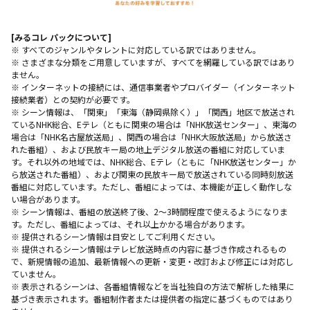
[みるコレ パックについて]
※ すべてのジャンルやタレントに対応している訳ではありません。
※ さまざまな分類をご用意していますが、すべてを網羅している訳ではあり
ません。
※ インターネットの接続には、通信事業者やプロバイダー（インターネット
接続業者）との契約が必要です。
※ シーン情報は、「関東」「東海（静岡県除く）」「関西」地区で放送され
ているNHK総合、Eテレ（ともに関東の場合は「NHK放送センター」、東海の
場合は「NHK名古屋放送局」、関西の場合は「NHK大阪放送局」から放送さ
れた番組）、および民放キー局の地上デジタル放送の番組に対応していま
す。それ以外の地域では、NHK総合、Eテレ（ともに「NHK放送センター」か
ら放送された番組）、および関東の民放キー局で放送されている同時刻放送
番組に対応しています。ただし、番組によっては、本機能が正しく動作しな
い場合があります。
※ シーン情報は、番組の放送終了後、2〜3時間程度で使えるようになりま
す。ただし、番組によっては、それ以上かかる場合があります。
※ 提供されるシーン情報は目安としてご利用ください。
※ 提供されるシーン情報はテレビ放送時点の内容に基づき作成されるもの
で、新規情報の追加、最新情報への更新・変更・改訂および修正には対応し
ていません。
※ 表示されるシーンは、各番組情報などを当社独自の方法で解析した結果に
基づき表示されます。番組制作者または提供者の指定に基づくものではあり