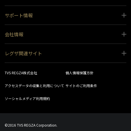
サポート情報
取扱説明書ダウンロード
会社情報
インフォメーション 一覧
ニュース
よくあるご質問 (FAQ）
レグザ関連サイト
会社概要
お問い合わせ
レグザ オンラインストア
会社メッセージ
生産終了商品一覧
TVS REGZA株式会社
個人情報保護方針
レグザ メンバーズ
事業所一覧
ソフトウェアダウンロード情報
アクセスデータの収集と利用について
サイトのご利用条件
法人向けサイト
環境配慮の取り組み
レグザリンク総合ナビ
ソーシャルメディア利用規約
視聴分析サービス
SDGs
お客様登録
社会環境活動
©2016 TVS REGZA Corporation.
採用情報