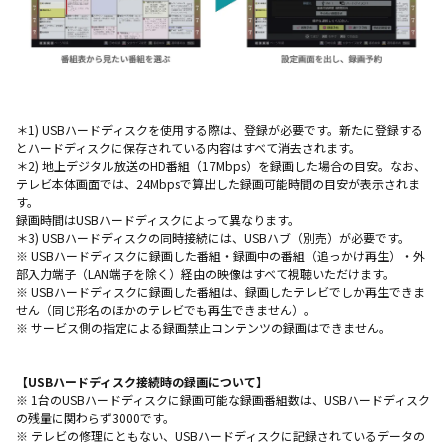
＊1) USBハードディスクを使用する際は、登録が必要です。新たに登録する
とハードディスクに保存されている内容はすべて消去されます。
＊2) 地上デジタル放送のHD番組（17Mbps）を録画した場合の目安。なお、
テレビ本体画面では、24Mbpsで算出した録画可能時間の目安が表示されま
す。
録画時間はUSBハードディスクによって異なります。
＊3) USBハードディスクの同時接続には、USBハブ（別売）が必要です。
※ USBハードディスクに録画した番組・録画中の番組（追っかけ再生）・外
部入力端子（LAN端子を除く）経由の映像はすべて視聴いただけます。
※ USBハードディスクに録画した番組は、録画したテレビでしか再生できま
せん（同じ形名のほかのテレビでも再生できません）。
※ サービス側の指定による録画禁止コンテンツの録画はできません。
【USBハードディスク接続時の録画について】
※ 1台のUSBハードディスクに録画可能な録画番組数は、USBハードディスク
の残量に関わらず3000です。
※ テレビの修理にともない、USBハードディスクに記録されているデータの