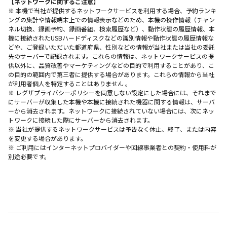
【ネットワークに関するご注意】
※ 本機で当社が提供するネットワークサービスを利用する場合、予約ランキ
ングの集計や情報端末上での情報表示などのため、本機の操作情報（チャン
ネル切換、録画予約、録画番組、検索履歴など）、動作状態の履歴情報、本
機に接続されたUSBハードディスクなどの識別情報や動作状態の履歴情報な
どや、ご登録いただいた都道府県、性別などの情報が当社または当社の委託
先のサーバーで記録されます。これらの情報は、ネットワークサービスの提
供以外に、品質改善やマーケティングなどの目的で利用することがあり、こ
の目的の範囲内で第三者に提供する場合があります。これらの情報から当社
が利用者個人を特定することはありません 。
※ レグザプライバシーポリシーを同意しない設定にした場合には、それまで
にサーバーが収集した本機や本機に接続された機器に関する情報は、サーバ
ーから消去されます。ネットワークに接続されていない場合には、次にネッ
トワークに接続した際にサーバーから消去されます。
※ 当社が提供するネットワークサービスは予告なく休止、終了、または内容
を変更する場合があります。
※ ご利用にはインターネットプロバイダーや回線事業者との契約・使用料が
別途必要です。