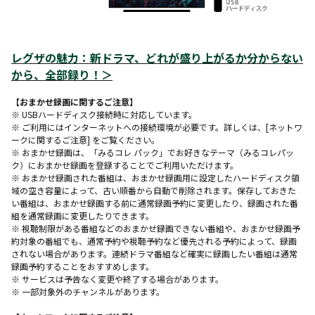
レグザの魅力：
新ドラマ、どれが盛り上がるか分からない
から、全部録り！
＞
【おまかせ録画に関するご注意】
※ USBハードディスク接続時に対応しています。
※ ご利用にはインターネットへの接続環境が必要です。詳しくは、[ネットワ
ークに関するご注意] をご覧ください。
※ おまかせ録画は、「みるコレ パック」でお好きなテーマ（みるコレパッ
ク）におまかせ録画を登録することでご利用いただけます。
※ おまかせ録画された番組は、おまかせ録画用に設定したハードディスク領
域の空き容量によって、古い順番から自動で削除されます。保存しておきた
い番組は、おまかせ録画する前に通常録画予約に変更したり、録画された番
組を通常録画に変更したりできます。
※ 視聴制限がある番組などのおまかせ録画できない番組や、おまかせ録画予
約対象の番組でも、通常予約や視聴予約など優先される予約によって、録画
されない場合があります。連続ドラマ番組など確実に録画したい番組は通常
録画予約することをおすすめします。
※ サービスは予告なく変更や終了する場合があります。
※ 一部対象外のチャンネルがあります。