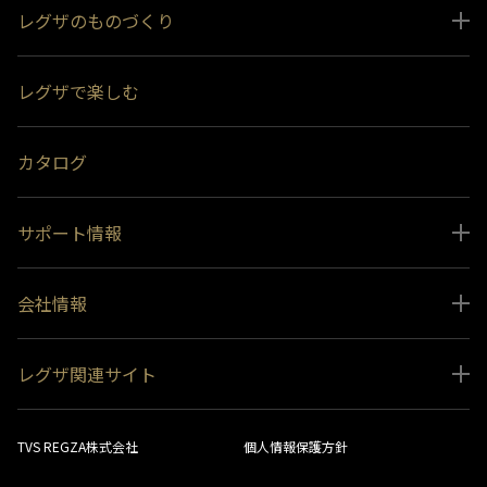
レグザのものづくり
スペシャルコンテンツ
レグザで楽しむ
受賞履歴
おすすめ番組
カタログ
サポート情報
取扱説明書ダウンロード
会社情報
インフォメーション 一覧
ニュース
よくあるご質問 (FAQ）
レグザ関連サイト
会社概要
お問い合わせ
レグザ オンラインストア
会社メッセージ
生産終了商品一覧
TVS REGZA株式会社
個人情報保護方針
レグザ メンバーズ
事業所一覧