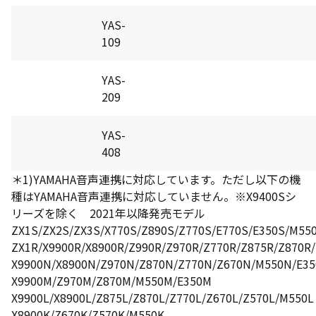
V31
V30
YAS-
109
S SERIES
YAS-
S25T
S25S
S25R
S24
209
S22
S21
S20
S12
S11
S10
S8
S7
YAS-
408
RZ SERIES
＊1)YAMAHA音声連携に対応しています。ただし以下の機
種はYAMAHA音声連携に対応していません。※X9400Sシ
RZ630X
リーズを除く 2021年以降発売モデル
ZX1S/ZX2S/ZX3S/X770S/Z890S/Z770S/E770S/E350S/M550
ZX1R/X9900R/X8900R/Z990R/Z970R/Z770R/Z875R/Z870R
M SERIES
X9900N/X8900N/Z970N/Z870N/Z770N/Z670N/M550N/E3
M550S
M550R
M550N
M550M
X9900M/Z970M/Z870M/M550M/E350M
X9900L/X8900L/Z875L/Z870L/Z770L/Z670L/Z570L/M550L
M550L
M550K
M540X
M530X
X8900K/Z670K/Z570K/M550K