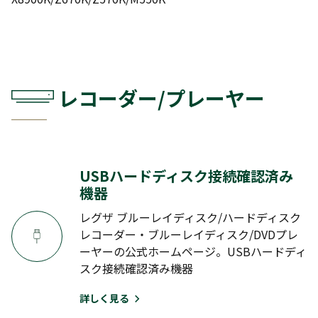
M520X
M510X
M500X
J SERIES
J20X
J10X
J10
J9X
レコーダー/プレーヤー
J8
J7
G SERIES
G20X
G9
USBハードディスク接続確認済み
機器
E SERIES
レグザ ブルーレイディスク/ハードディスク
レコーダー・ブルーレイディスク/DVDプレ
E770S
E350S
E350N
E350M
ーヤーの公式ホームページ。USBハードディ
E670R
E350R
スク接続確認済み機器
詳しく見る
C SERIES