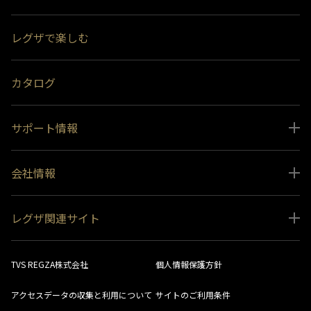
スペシャルコンテンツ
レグザで楽しむ
受賞履歴
おすすめ番組
カタログ
サポート情報
取扱説明書ダウンロード
会社情報
インフォメーション 一覧
ニュース
よくあるご質問 (FAQ）
レグザ関連サイト
会社概要
お問い合わせ
レグザ オンラインストア
会社メッセージ
生産終了商品一覧
TVS REGZA株式会社
個人情報保護方針
レグザ メンバーズ
事業所一覧
ソフトウェアダウンロード情報
アクセスデータの収集と利用について
サイトのご利用条件
法人向けサイト
環境配慮の取り組み