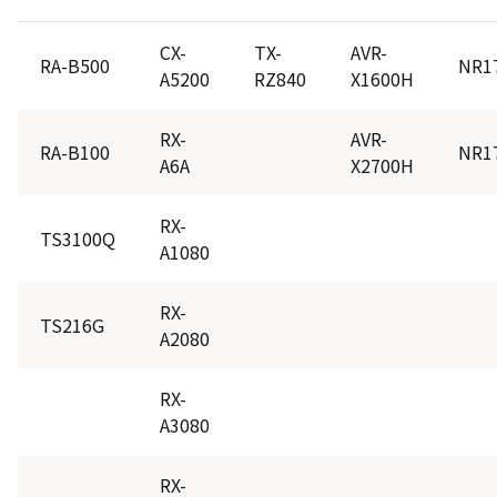
なります。
必ず接続確認済みのハードディスクをご利用く
CX-
TX-
AVR-
RA-B500
NR1
ださい。
A5200
RZ840
X1600H
また、接続確認済み以外のハードディスクを接
続した場合の録画不良などのお問い合わせ、及
び保証期間中の無償修理は対応できません
RX-
AVR-
RA-B100
NR1
A6A
X2700H
RX-
TS3100Q
A1080
ZX SERIES
ZX1S
ZX2S
ZX3S
ZX1R
RX-
TS216G
A2080
X SERIES
RX-
X770S
X9900R
X8900R
X9900N
A3080
X8900N
X9900M
X9900L
X8900L
X8900K
X9400S
X9400
X8400
RX-