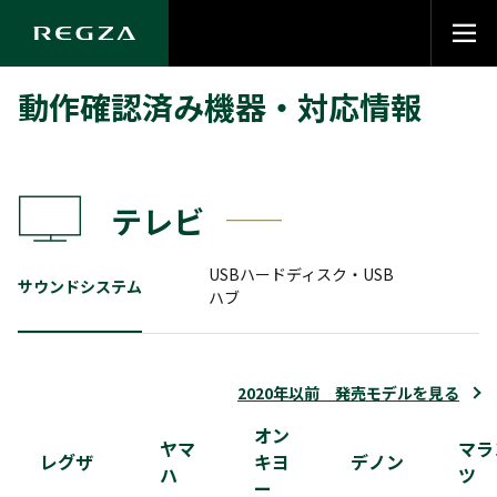
動作確認済み機器・対応情報
テレビ
USBハードディスク・USB
サウンドシステム
ハブ
2020年以前 発売モデルを見る
【ご注意】
オン
ヤマ
マラ
レグザ
キヨ
デノン
接続確認済み以外のハードディスクの接続は、
ハ
ツ
ー
録画や再生ができないなどのトラブルの原因に