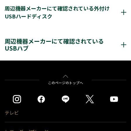
通常録画最大容量
8TB
周辺機器メーカーにて確認されている外付け
USBハードディスク
*1
8台
登録台数
周辺機器メーカーにて確認されているUSBハードディスク
*2
最大4台
同時接続（ハブ経由）
周辺機器メーカーにて確認されている
クリックすると別ウインドウが開きます。
USBハブ
レグザ
THD-200V2
THD-100V3
THD-200V3
THD-300V3
THD-400V3
バッファロー社製
BSH4AE12
※USB3.0/2.0対応のハードディスクの場合、USB2.0で動作します。
※通常録画用端子Cに接続します。
をクリックすると別ウインドウが開きます。
このページのトップへ
※USBハブにUSBハブを接続（多段接続）しての使用はできません。
＊1)
USBハードディスクを使用する際は登録が必要です。新たに登録すると
ハードディスクに保存されている内容はすべて消去されます。
＊2)
同時接続、通常録画増設用として使用する場合、USBハブ（別売）が必
要です。また背面には取付できません。
テレビ