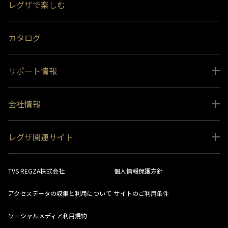
レグザで楽しむ
受賞履歴
おすすめ番組
カタログ
サポート情報
取扱説明書ダウンロード
会社情報
インフォメーション 一覧
ニュース
よくあるご質問 (FAQ）
レグザ関連サイト
会社概要
お問い合わせ
レグザ オンラインストア
会社メッセージ
生産終了商品一覧
TVS REGZA株式会社
個人情報保護方針
レグザ メンバーズ
事業所一覧
ソフトウェアダウンロード情報
アクセスデータの収集と利用について
サイトのご利用条件
法人向けサイト
環境配慮の取り組み
レグザリンク総合ナビ
ソーシャルメディア利用規約
視聴分析サービス
SDGs