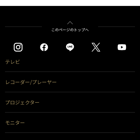
＊1＊2
＊1＊3
レグザ
THD-200V2
THD-100V3
THD-
ハードディスクに保存されている内容はすべて消去されます。
＊1＊3
＊1＊3
＊1＊3
200V3
THD-300V3
THD-400V3
＊2)
タイムシフトマシン、もしくは通常録画のどちらかとして使用できま
バッファロー社製
BSH4AE12
す。同時接続、通常録画増設用として使用する場合、USBハブ（別売）
が必要です。
をクリックすると別ウインドウが開きます。
このページのトップへ
＊3)
背面に取り付ける場合、テレビ1台につきUSBハードディスク1台のみ
※※タイムシフトマシン録画用として使用する場合はTV側の端子Aに接続し
取り付け可能です。(RZ630Xシリーズは付属のUSBハードディスクを背
ます。（2台接続の場合は端子A・Bにそれぞれ接続します）
面に取り付け済みのため、追加のUSBハードディスクを背面に取り付け
録画用端子Bのみに接続した場合（端子Aが空き状態）はタイムシフトマシン
ることはできません。）テレビとUSBハードディスクの組み合わせによ
録画は動作しません。
っては、USBハードディスクをテレビの背面に取り付けると、壁への取
付ができなくなる場合があります。
＊1)
タイムシフトマシン、もしくは通常録画のどちらかとして使用できま
テレビ
す。通常録画増設用として使用する場合、USBハブ（別売）が必要で
＊4)
背面には取り付けできません。
す。
＊2)
背面に取り付ける場合、テレビ1台につきUSBハードディスク1台のみ
レコーダー/プレーヤー
取り付け可能です。(RZ630Xシリーズは付属のUSBハードディスクを背
面に取り付け済みのため、追加のUSBハードディスクを背面に取り付け
ることはできません。）テレビとUSBハードディスクの組み合わせによ
っては、USBハードディスクをテレビの背面に取り付けると、壁への取
プロジェクター
付ができなくなる場合があります。
＊3)
背面には取り付けできません。
※ハードディスクの容量は、1TB＝1000GB、1GB＝10億バイトによる算出値
モニター
です。