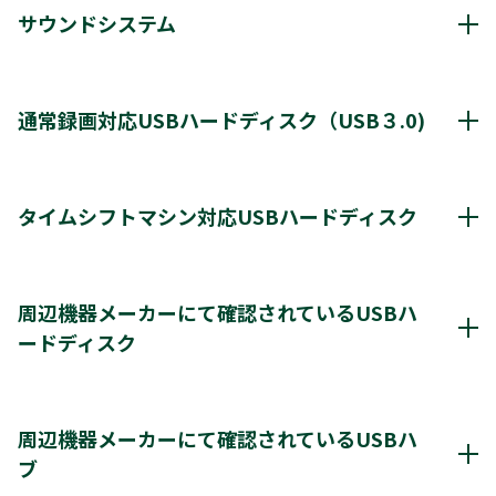
サウンドシステム
動作確認済み機器・対応情報
クリックすると別ウインドウが開きます。
通常録画対応USBハードディスク（USB３.0)
通常録画最大容量
8TB
タイムシフトマシン対応USBハードディスク
*1
8台
登録台数
タイムシフトマシン & 通常録画
周辺機器メーカーにて確認されているUSBハ
*2
最大4台
同時接続（ハブ経由）
ードディスク
＊2
＊2
レグザ
THD-250D2
THD-500D2
THD-600D3
＊3
＊4
＊3
レグザ
THD-200V2
THD-100V3
THD-200V3
レグザ推奨USBハードディスク情報（他社商品)
＊4
＊4
＊4
THD-300V3
THD-400V3
クリックすると別ウインドウが開きます。
周辺機器メーカーにて確認されているUSBハ
タイムシフトマシンもしくは通常録画
※通常録画用端子Cに接続します。
ブ
＊1)
USBハードディスクを使用する際は登録が必要です。新たに登録すると