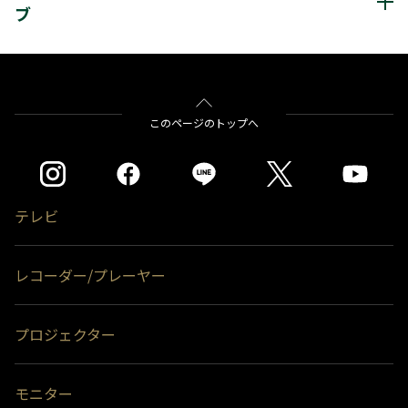
ブ
レグザ
THD-200V2
THD-300V2
THD-100V3
THD-200V3
THD-300V3
THD-400V3
＊1
バッファロー社製
BSH4A01シリーズ
※USB3.0/2.0対応のハードディスクの場合、USB2.0で動作します。
※通常録画用端子Cに接続します。
このページのトップへ
アイ・オー・データ社
＊1)
USBハードディスクを使用する際は登録が必要です。新たに登録すると
USB2-HB4R
ハードディスクに保存されている内容はすべて消去されます。
製
＊2)
同時接続、通常録画増設用として使用する場合、USBハブ（別売）が必
要です。また背面には取付できません。
をクリックすると別ウインドウが開きます。
※USBハブ経由でUSBハードディスクを接続する場合には、USBハブにACア
テレビ
ダプターを使用して電源供給する必要があります。
※USBハブにUSBハブを接続（多段接続）しての使用はできません。
レコーダー/プレーヤー
＊1)
CANVIO CONNECT(HD-PEシリーズ)は非対応。
プロジェクター
モニター