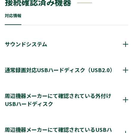
接続確認済み機器
対応情報
サウンドシステム
動作確認済み機器・対応情報
クリックすると別ウインドウが開きます。
通常録画対応USBハードディスク（USB2.0）
通常録画最大容量
8TB
周辺機器メーカーにて確認されている外付け
USBハードディスク
*1
8台
登録台数
周辺機器メーカーにて確認されているUSBハードディスク
*2
最大4台
同時接続（ハブ経由）
クリックすると別ウインドウが開きます。
周辺機器メーカーにて確認されているUSBハ