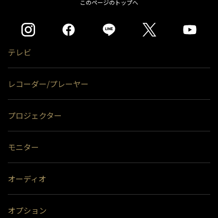
このページのトップへ
ハードディスクに保存されている内容はすべて消去されます。
＊2)
同時接続、通常録画増設用として使用する場合、USBハブ（別売）が必
要です。
＊3)
背面には取り付けできません。
テレビ
レコーダー/プレーヤー
プロジェクター
モニター
オーディオ
オプション