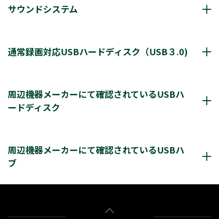
サウンドシステム
動作確認済み機器・対応情報
クリックすると別ウインドウが開きます。
通常録画対応USBハードディスク（USB３.0)
通常録画最大容量
8TB
周辺機器メーカーにて確認されているUSBハ
ードディスク
*1
8台
登録台数
レグザ推奨USBハードディスク情報（他社商品)
*2
最大4台
同時接続（ハブ経由）
クリックすると別ウインドウが開きます。
周辺機器メーカーにて確認されているUSBハ
ブ
＊3
＊3
レグザ
THD-200V2
THD-100V3
THD-200V3
＊3
＊3
＊3
THD-300V3
THD-400V3
バッファロー社製
BSH4AE12
※通常録画用端子に接続します。
＊1)
USBハードディスクを使用する際は登録が必要です。新たに登録すると
をクリックすると別ウインドウが開きます。