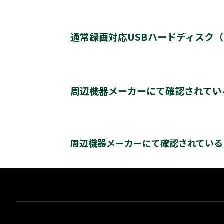
動作確認済み機器・対応情報
クリックすると別ウインドウが開きます。
通常録画対応USBハードディスク（US
通常録画最大容量
周辺機器メーカーにて確認されてい
*1
登録台数
周辺機器メーカーにて確認されているUSBハー
クリックすると別ウインドウが開きます。
周辺機器メーカーにて確認されている
*2
同時接続（ハブ経由）
＊3
＊4
レグザ
THD-200V2
THD-100V3
T
バッファロー社製
※通常録画用端子Cに接続します。
をクリックすると別ウインドウが開きます。
＊1)
USBハードディスクを使用する際は登録が必要で