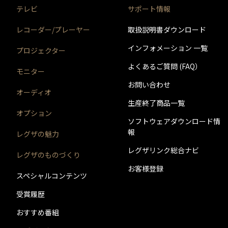
＊2)
同時接続、通常録画増設用として使用する場合、U
テレビ
サポート情報
＊3)
背面に取り付ける場合、テレビ1台につきUSBハー
ると、壁への取付ができなくなる場合があります
レコーダー/プレーヤー
取扱説明書ダウンロード
＊4)
背面には取り付けできません。
インフォメーション 一覧
プロジェクター
よくあるご質問 (FAQ）
モニター
お問い合わせ
オーディオ
生産終了商品一覧
オプション
ソフトウェアダウンロード情
報
レグザの魅力
レグザリンク総合ナビ
レグザのものづくり
お客様登録
スペシャルコンテンツ
受賞履歴
おすすめ番組