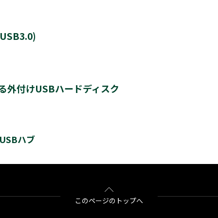
B3.0)
8TB
る外付けUSBハードディスク
8台
ドディスク
USBハブ
最大4
＊4
＊4
＊4
HD-200V3
THD-300V3
THD-400V3
BSH4AE12
このページのトップへ
す。新たに登録するとハードディスクに保存されている内容はすべて消去されます。