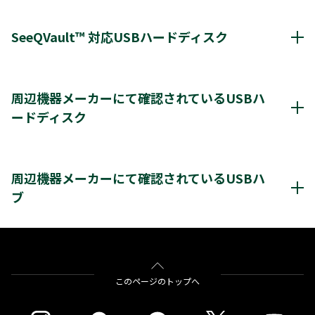
通常録画最大容量
8TB
SeeQVault™ 対応USBハードディスク
*1
8台
登録台数
アイ・オー・データ機器
AVHD-URSQ
周辺機器メーカーにて確認されているUSBハ
*2
最大4台
同時接続（ハブ経由）
ードディスク
＊1
バッファロー
HDV-SQU3/V
＊3
＊4
レグザ
THD-200V2
THD-100V3
THD-200V3
レグザ推奨USBハードディスク情報（他社商品)
＊4
＊4
＊4
THD-300V3
THD-400V3
＊1)
C350XはSeeQvault™には対応していません。
クリックすると別ウインドウが開きます。
周辺機器メーカーにて確認されているUSBハ
※4K録画番組はSeeQVault™形式に変換できません。
※USB3.0/2.0対応のハードディスクの場合、USB2.0で動作します。
ブ
※通常録画用端子Cに接続します。
＊1)
USBハードディスクを使用する際は登録が必要です。新たに登録すると
ハードディスクに保存されている内容はすべて消去されます。
バッファロー社製
BSH4AE12
＊2)
同時接続、通常録画増設用として使用する場合、USBハブ（別売）が必
要です。
をクリックすると別ウインドウが開きます。
このページのトップへ
＊3)
背面に取り付ける場合、テレビ1台につきUSBハードディスク1台のみ
※USBハブにUSBハブを接続（多段接続）しての使用はできません。
取り付け可能です。テレビとUSBハードディスクの組み合わせによって
は、USBハードディスクをテレビの背面に取り付けると、壁への取付が