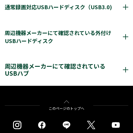
クリックすると別ウインドウが開きます。
通常録画対応USBハードディスク（USB3.0)
通常録画最大容量
8TB
周辺機器メーカーにて確認されている外付け
USBハードディスク
*1
8台
登録台数
周辺機器メーカーにて確認されているUSBハードディスク
*2
最大4台
同時接続（ハブ経由）
周辺機器メーカーにて確認されている
クリックすると別ウインドウが開きます。
USBハブ
＊3
＊4
レグザ
THD-200V2
THD-100V3
THD-200V3
＊4
＊4
＊4
THD-300V3
THD-400V3
バッファロー社製
BSH4AE12
※通常録画用端子Cに接続します。
をクリックすると別ウインドウが開きます。
＊1)
USBハードディスクを使用する際は登録が必要です。新たに登録すると
このページのトップへ
ハードディスクに保存されている内容はすべて消去されます。
＊2)
同時接続、通常録画増設用として使用する場合、USBハブ（別売）が必
要です。
＊3)
背面に取り付ける場合、テレビ1台につきUSBハードディスク1台のみ