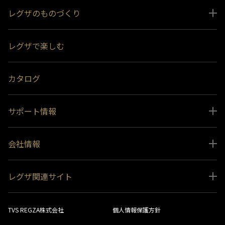
レグザのものづくり
スペシャルコンテンツ
レグザで楽しむ
受賞履歴
おすすめ番組
カタログ
サポート情報
取扱説明書ダウンロード
会社情報
インフォメーション 一覧
ニュース
よくあるご質問 (FAQ）
レグザ関連サイト
会社概要
お問い合わせ
レグザ オンラインストア
会社メッセージ
生産終了商品一覧
TVS REGZA株式会社
個人情報保護方針
レグザ メンバーズ
事業所一覧