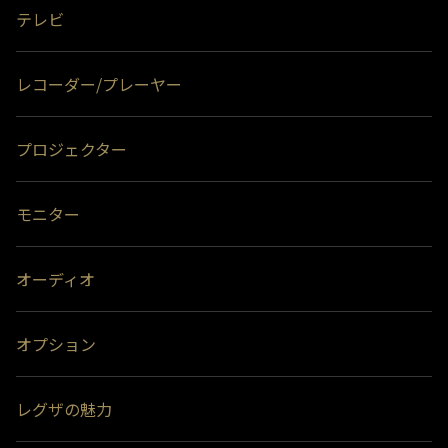
取り付け可能です。テレビとUSBハードディスクの組み合わせによって
テレビ
は、USBハードディスクをテレビの背面に取り付けると、壁への取付が
できなくなる場合があります。
＊4)
背面には取り付けできません。
レコーダー/プレーヤー
プロジェクター
モニター
オーディオ
オプション
レグザの魅力