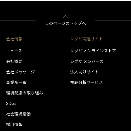
として使用できます。同時接続、通常録画増設用として使用する場合、USBハブ（
＊3
＊1＊3
＊1＊3
＊1＊3
THD-200V3
THD-300V3
THD-400V3
ドディスク1台のみ取り付け可能です。(RZ630Xシリーズは付属のUSBハードディ
BSH4AE12
とUSBハードディスクの組み合わせによっては、USBハードディスクをテレビの
側の端子Aに接続します。（2台接続の場合は端子A・Bにそれぞれ接続します）
このページのトップへ
はタイムシフトマシン録画は動作しません。
として使用できます。通常録画増設用として使用する場合、USBハブ（別売）が必
会社情報
レグザ関連サイト
ドディスク1台のみ取り付け可能です。(RZ630Xシリーズは付属のUSBハードディ
とUSBハードディスクの組み合わせによっては、USBハードディスクをテレビの
ニュース
レグザ オンラインストア
会社概要
レグザ メンバーズ
0億バイトによる算出値です。
会社メッセージ
法人向けサイト
事業所一覧
視聴分析サービス
環境配慮の取り組み
SDGs
社会環境活動
採用情報