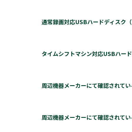
動作確認済み機器・対応情報
クリックすると別ウインドウが開きます。
通常録画対応USBハードディスク（U
通常録画最大容量
タイムシフトマシン対応USBハー
*1
登録台数
タイムシフトマシン & 通常録画
*2
周辺機器メーカーにて確認されてい
同時接続（ハブ経由）
＊2
＊2
レグザ
THD-250D2
THD-500D2
T
＊3
＊4
レグザ
THD-200V2
THD-100V3
T
レグザ推奨USBハードディスク情報（他社商品)
クリックすると別ウインドウが開きます。
タイムシフトマシンもしくは通常録画
※通常録画用端子Cに接続します。
周辺機器メーカーにて確認されてい
＊1)
USBハードディスクを使用する際は登録が必要で