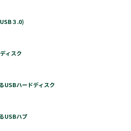
SB３.0)
8TB
ドディスク
8台
るUSBハードディスク
最大4
＊3
HD-600D3
＊4
＊4
＊4
HD-200V3
THD-300V3
THD-400V3
るUSBハブ
す。新たに登録するとハードディスクに保存されている内容はすべて消去されます。