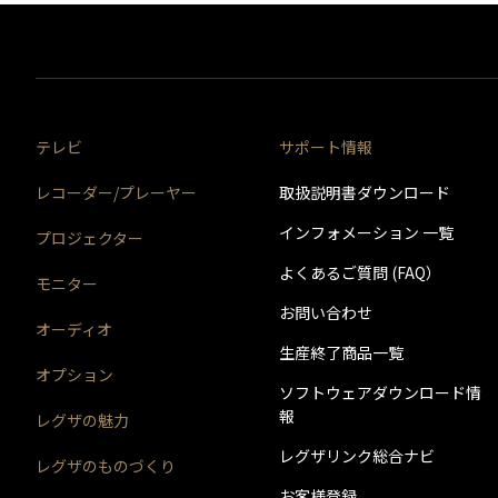
＊2)
タイムシフトマシン、もしくは通常録画のどちらか
＊1＊2
＊1
レグザ
THD-200V2
THD-100V3
＊3)
背面に取り付ける場合、テレビ1台につきUSBハー
バッファロー社製
クを背面に取り付けることはできません。）テレビ
ます。
※※タイムシフトマシン録画用として使用する場合はTV
をクリックすると別ウインドウが開きます。
＊4)
背面には取り付けできません。
録画用端子Bのみに接続した場合（端子Aが空き状態）
＊1)
タイムシフトマシン、もしくは通常録画のどちらか
テレビ
サポート情報
＊2)
背面に取り付ける場合、テレビ1台につきUSBハー
クを背面に取り付けることはできません。）テレビ
レコーダー/プレーヤー
取扱説明書ダウンロード
ます。
＊3)
背面には取り付けできません。
インフォメーション 一覧
プロジェクター
※ハードディスクの容量は、1TB＝1000GB、1GB＝1
よくあるご質問 (FAQ）
モニター
お問い合わせ
オーディオ
生産終了商品一覧
オプション
ソフトウェアダウンロード情
報
レグザの魅力
レグザリンク総合ナビ
レグザのものづくり
お客様登録