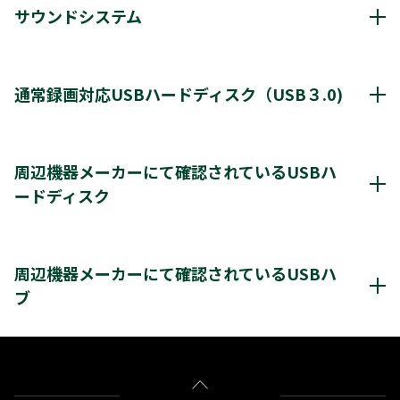
サウンドシステム
動作確認済み機器・対応情報
クリックすると別ウインドウが開きます。
通常録画対応USBハードディスク（USB３.0)
通常録画最大容量
8TB
周辺機器メーカーにて確認されているUSBハ
ードディスク
*1
8台
登録台数
レグザ推奨USBハードディスク情報（他社商品)
*2
最大4台
同時接続（ハブ経由）
クリックすると別ウインドウが開きます。
周辺機器メーカーにて確認されているUSBハ
ブ
＊3
＊3
レグザ
THD-200V2
THD-100V3
THD-200V3
＊3
＊3
＊3
THD-300V3
THD-400V3
バッファロー社製
BSH4AE12
※通常録画用端子に接続します。
＊1)
USBハードディスクを使用する際は登録が必要です。新たに登録すると
をクリックすると別ウインドウが開きます。