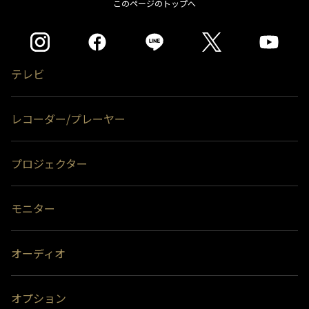
このページのトップへ
ハードディスクに保存されている内容はすべて消去されます。
＊2)
同時接続、通常録画増設用として使用する場合、USBハブ（別売）が必
要です。
＊3)
背面には取り付けできません。
テレビ
レコーダー/プレーヤー
プロジェクター
モニター
オーディオ
オプション