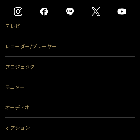
＊2)
タイムシフトマシン、もしくは通常録画のどちらかとして使用できま
す。同時接続、通常録画増設用として使用する場合、USBハブ（別売）
が必要です。
＊3)
背面に取り付ける場合、テレビ1台につきUSBハードディスク1台のみ
テレビ
取り付け可能です。(RZ630Xシリーズは付属のUSBハードディスクを背
面に取り付け済みのため、追加のUSBハードディスクを背面に取り付け
ることはできません。）テレビとUSBハードディスクの組み合わせによ
っては、USBハードディスクをテレビの背面に取り付けると、壁への取
レコーダー/プレーヤー
付ができなくなる場合があります。
＊4)
背面には取り付けできません。
プロジェクター
モニター
オーディオ
オプション