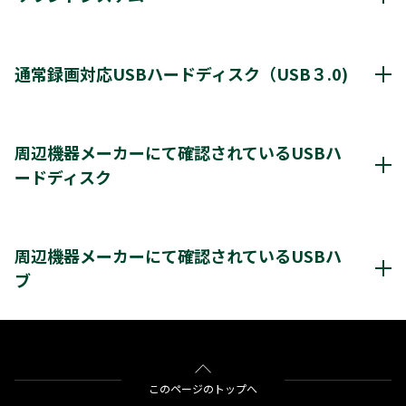
動作確認済み機器・対応情報
クリックすると別ウインドウが開きます。
通常録画対応USBハードディスク（USB３.0)
通常録画最大容量
8TB
周辺機器メーカーにて確認されているUSBハ
ードディスク
*1
8台
登録台数
レグザ推奨USBハードディスク情報（他社商品)
*2
最大4台
同時接続（ハブ経由）
クリックすると別ウインドウが開きます。
周辺機器メーカーにて確認されているUSBハ
ブ
＊3
＊4
レグザ
THD-200V2
THD-100V3
THD-200V3
＊4
＊4
＊4
THD-300V3
THD-400V3
バッファロー社製
BSH4AE12
※通常録画用端子Cに接続します。
＊1)
USBハードディスクを使用する際は登録が必要です。新たに登録すると
をクリックすると別ウインドウが開きます。
このページのトップへ
ハードディスクに保存されている内容はすべて消去されます。