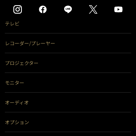
＊2)
同時接続、通常録画増設用として使用する場合、USBハブ（別売）が必
要です。
＊3)
背面に取り付ける場合、テレビ1台につきUSBハードディスク1台のみ
取り付け可能です。テレビとUSBハードディスクの組み合わせによって
テレビ
は、USBハードディスクをテレビの背面に取り付けると、壁への取付が
できなくなる場合があります。
＊4)
背面には取り付けできません。
レコーダー/プレーヤー
プロジェクター
モニター
オーディオ
オプション