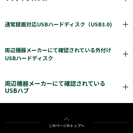
動作確認済み機器・対応情報
クリックすると別ウインドウが開きます。
通常録画対応USBハードディスク（USB3.0)
通常録画最大容量
8TB
周辺機器メーカーにて確認されている外付け
USBハードディスク
*1
8台
登録台数
周辺機器メーカーにて確認されているUSBハードディスク
*2
最大4台
同時接続（ハブ経由）
周辺機器メーカーにて確認されている
クリックすると別ウインドウが開きます。
USBハブ
＊3
＊4
レグザ
THD-200V2
THD-100V3
THD-200V3
＊4
＊4
＊4
THD-300V3
THD-400V3
バッファロー社製
BSH4AE12
※通常録画用端子Cに接続します。
をクリックすると別ウインドウが開きます。
＊1)
USBハードディスクを使用する際は登録が必要です。新たに登録すると
このページのトップへ
ハードディスクに保存されている内容はすべて消去されます。