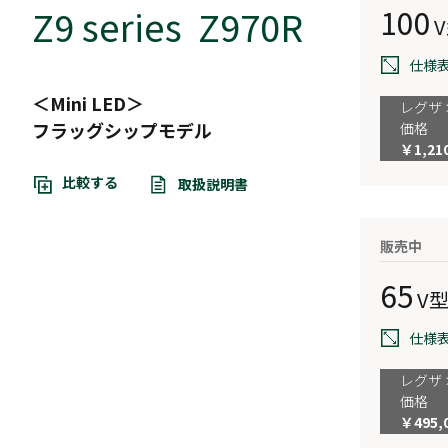
Z9 series Z970R
100
仕様
＜Mini LED＞
レグザ
フラッグシップモデル
価格
￥1,2
比較する
取扱説明書
販売中
65
V
仕様
レグザ
価格
￥495