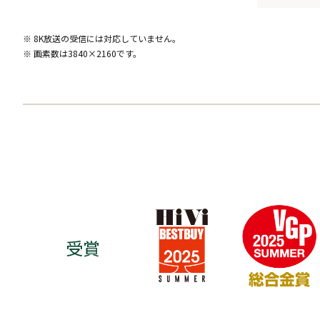
※ 8K放送の受信には対応していません。
※ 画素数は3840×2160です。
受賞