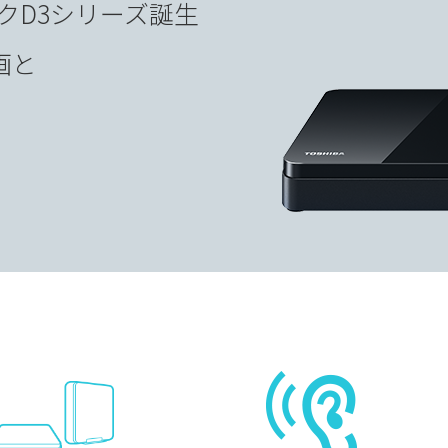
クD3シリーズ誕生
画と
。