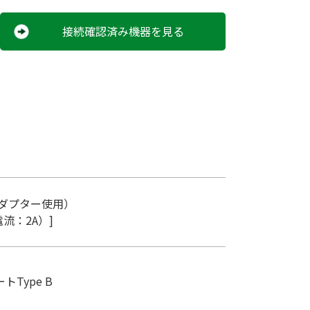
接続確認済み機器を見る
ACアダプター使⽤）
流：2A）]
ートType B