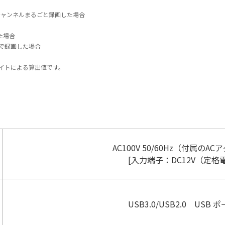
大6チャンネルまるごと録画した場合
た場合
s）で録画した場合
億バイトによる算出値です。
AC100V 50/60Hz（付属の
[⼊⼒端⼦：DC12V（定格電
USB3.0/USB2.0 USB ポ