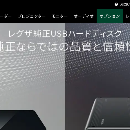
お問
ザ純正USBハードディスク
ーダー
プロジェクター
モニター
オーディオ
オプション
レ