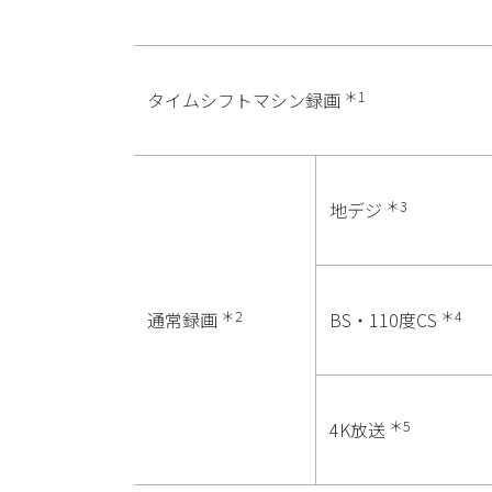
＊1
タイムシフトマシン録画
＊3
地デジ
＊2
＊4
通常録画
BS・110度CS
＊5
4K放送