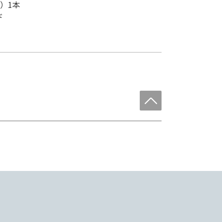
m）1本
ド