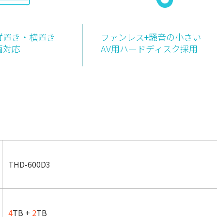
縦置き・横置き
ファンレス+騒音の小さい
両対応
AV用ハードディスク採用
THD-600D3
4
TB +
2
TB