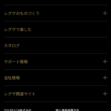
レグザのものづくり
スペシャルコンテンツ
レグザで楽しむ
受賞履歴
おすすめ番組
カタログ
サポート情報
取扱説明書ダウンロード
会社情報
インフォメーション 一覧
ニュース
よくあるご質問 (FAQ）
レグザ関連サイト
会社概要
お問い合わせ
レグザ オンラインストア
会社メッセージ
生産終了商品一覧
TVS REGZA株式会社
個人情報保護方針