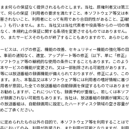
まま何らの保証なく提供されるものとします。当社、原権利者又は第三
いて、何らの保証（利用者の要求を満たすこと、本ソフトウェア等又は本
侵害されないこと、利用者にとって有用であり合目的性があること、正確
ん。）も行いません。また、当社又は当社代表者や役員等からの一切の
はなく、本規約上の保証に関する条項を変更させるものではありません
あり、またサービスそのものが終了することもありますので、あらかじめ
ービスは、バグの修正、機能の改善、セキュリティー機能の強化等の目
り、事前の通知なく、適宜、アップデート等の修正（以下、単に「修正」
本ソフトウェア等の継続的な使用の条件にすることもあります。このよう
は本サービスの機能が変更され、又は一部削除される可能性があります
等には放送番組の録画機能が備えられておりますが、修正により、この
ります。また、本製品又は本ソフトウェア等には利用者の嗜好情報に基
利用者が意図した全ての放送番組の自動録画を保証するものではありま
をお勧めしますが、これについても、録画予約が重複し、若しくは本ソ
組が録画されない可能性もあります。当社は、放送番組の録画が確実に
みの放送番組は、自動録画用に設定したハードディスク領域の空き容量が
予めご了承ください。
に定められたもの以外の目的で、本ソフトウェア等を利用することはで
製品においてのみ、利用が許諾され、また利用が可能となりますが、利