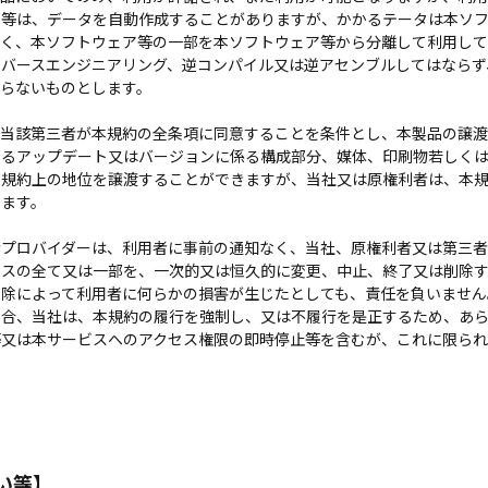
ア等は、データを自動作成することがありますが、かかるテータは本ソ
なく、本ソフトウェア等の一部を本ソフトウェア等から分離して利用して
リバースエンジニアリング、逆コンパイル又は逆アセンブルしてはならず
ならないものとします。
当該第三者が本規約の全条項に同意することを条件とし、本製品の譲渡
ゆるアップデート又はバージョンに係る構成部分、媒体、印刷物若しく
本規約上の地位を譲渡することができますが、当社又は原権利者は、本
ります。
プロバイダーは、利用者に事前の通知なく、当社、原権利者又は第三者
ビスの全て又は一部を、一次的又は恒久的に変更、中止、終了又は削除
削除によって利用者に何らかの損害が生じたとしても、責任を負いません
場合、当社は、本規約の履行を強制し、又は不履行を是正するため、あ
等又は本サービスへのアクセス権限の即時停止等を含むが、これに限ら
い等】