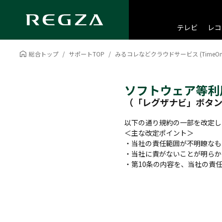
テレビ
レコ
総合トップ
サポートTOP
みるコレなどクラウドサービス (Time
ソフトウェア等利
（「レグザナビ」ボタ
以下の通り規約の一部を改定し
＜主な改定ポイント＞
・当社の責任範囲が不明瞭なも
・当社に責がないことが明らか
・第10条の内容を、当社の責