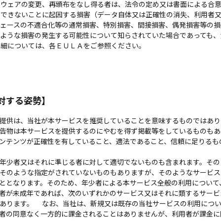
トウェアの変更、再頒布をなし得る者は、法令の定め又は書面による合
用できないことに起因する損害（データ自体又は正確性の消失、利用者
フェースの不適合化等の通常損害、特別損害、間接損害、偶発損害等の損
のような損害の発生する可能性について知らされていた場合であっても、
詳細については、各ＥＵＬＡをご参照ください。
対する姿勢】
提供は、当社が本サービスを推奨していることを意味するものではあり
告物は本サービスを提供するのにやむを得ず掲載等をしているものもあ
ンテンツが正確性を有していること、適法であること、信頼に足りるも
年少者又はそれに準じる者に対して適切でないものも含まれます。その
そのような指定がされていないものもありますが、そのようなサービス
ととなります。そのため、年少者による本サービス全般の利用について
者が未成年であれば、次のいずれかのサービス又はそれに類するサービ
あります。 なお、当社は、新規又は既存の当社サービスの利用につい
者の同意なく一方的に課金されることはありませんが、利用者が課金に