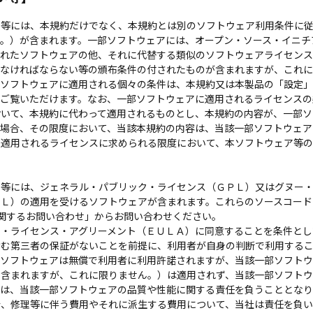
等には、本規約だけでなく、本規約とは別のソフトウェア利用条件に従
す。）が含まれます。一部ソフトウェアには、オープン・ソース・イニチ
られたソフトウェアの他、それに代替する類似のソフトウェアライセン
しなければならない等の頒布条件の付されたものが含まれますが、これ
部ソフトウェアに適用される個々の条件は、本規約又は本製品の「設定
、ご覧いただけます。なお、一部ソフトウェアに適用されるライセンスの
おいて、本規約に代わって適用されるものとし、本規約の内容が、一部ソ
る場合、その限度において、当該本規約の内容は、当該一部ソフトウェア
に適用されるライセンスに求められる限度において、本ソフトウェア等の
等には、ジェネラル・パブリック・ライセンス（ＧＰＬ）又はグヌー・
ＰＬ）の適用を受けるソフトウェアが含まれます。これらのソースコード
xに関するお問い合わせ」からお問い合わせください。
・ライセンス・アグリーメント（ＥＵＬＡ）に同意することを条件とし
含む第三者の保証がないことを前提に、利用者が自身の判断で利用する
部ソフトウェアは無償で利用者に利用許諾されますが、当該一部ソフト
も含まれますが、これに限りません。）は適用されず、当該一部ソフト
者は、当該一部ソフトウェアの品質や性能に関する責任を負うこととなり
合、修理等に伴う費用やそれに派生する費用について、当社は責任を負