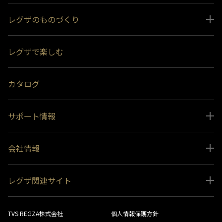
レグザのものづくり
スペシャルコンテンツ
レグザで楽しむ
受賞履歴
おすすめ番組
カタログ
サポート情報
取扱説明書ダウンロード
会社情報
インフォメーション 一覧
ニュース
よくあるご質問 (FAQ）
レグザ関連サイト
会社概要
お問い合わせ
レグザ オンラインストア
会社メッセージ
生産終了商品一覧
TVS REGZA株式会社
個人情報保護方針
レグザ メンバーズ