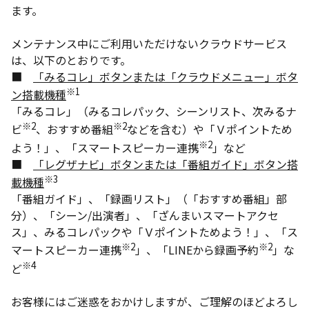
ます。
メンテナンス中にご利用いただけないクラウドサービス
は、以下のとおりです。
■
「みるコレ」ボタンまたは「クラウドメニュー」ボタ
※1
ン搭載機種
「みるコレ」（みるコレパック、シーンリスト、次みるナ
※2
※2
ビ
、おすすめ番組
などを含む）や「Ｖポイントため
※2
よう！」、「スマートスピーカー連携
」など
■
「レグザナビ」ボタンまたは「番組ガイド」ボタン搭
※3
載機種
「番組ガイド」、「録画リスト」（「おすすめ番組」部
分）、「シーン/出演者」、「ざんまいスマートアクセ
ス」、みるコレパックや「Ｖポイントためよう！」、「ス
※2
※2
マートスピーカー連携
」、「LINEから録画予約
」な
※4
ど
お客様にはご迷惑をおかけしますが、ご理解のほどよろし