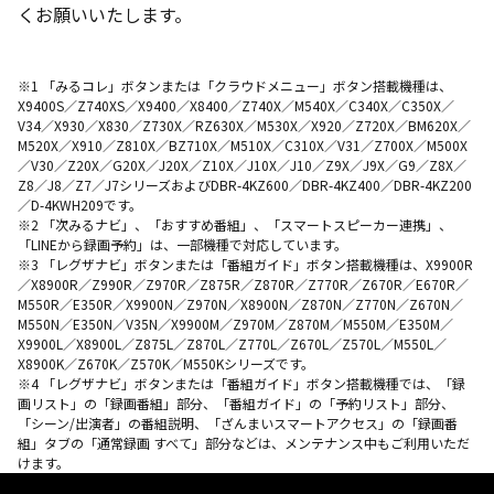
くお願いいたします。
※1 「みるコレ」ボタンまたは「クラウドメニュー」ボタン搭載機種は、
X9400S／Z740XS／X9400／X8400／Z740X／M540X／C340X／C350X／
V34／X930／X830／Z730X／RZ630X／M530X／X920／Z720X／BM620X／
M520X／X910／Z810X／BZ710X／M510X／C310X／V31／Z700X／M500X
／V30／Z20X／G20X／J20X／Z10X／J10X／J10／Z9X／J9X／G9／Z8X／
Z8／J8／Z7／J7シリーズおよびDBR-4KZ600／DBR-4KZ400／DBR-4KZ200
／D-4KWH209です。
※2 「次みるナビ」、「おすすめ番組」、「スマートスピーカー連携」、
「LINEから録画予約」は、一部機種で対応しています。
※3 「レグザナビ」ボタンまたは「番組ガイド」ボタン搭載機種は、X9900R
／X8900R／Z990R／Z970R／Z875R／Z870R／Z770R／Z670R／E670R／
M550R／E350R／X9900N／Z970N／X8900N／Z870N／Z770N／Z670N／
M550N／E350N／V35N／X9900M／Z970M／Z870M／M550M／E350M／
X9900L／X8900L／Z875L／Z870L／Z770L／Z670L／Z570L／M550L／
X8900K／Z670K／Z570K／M550Kシリーズです。
※4 「レグザナビ」ボタンまたは「番組ガイド」ボタン搭載機種では、「録
画リスト」の「録画番組」部分、「番組ガイド」の「予約リスト」部分、
「シーン/出演者」の番組説明、「ざんまいスマートアクセス」の「録画番
組」タブの「通常録画 すべて」部分などは、メンテナンス中もご利用いただ
けます。