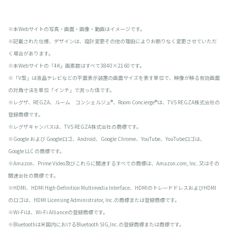
※本Webサイトの写真・画面・画像・動画はイメージです。
※記載された仕様、デザインは、設計変更その他の理由によりお断りなく変更させていただ
く場合があります。
※本Webサイトの「4K」画素数はすべて3840×2160です。
※「V型」は液晶テレビなどの平面表示装置の画面サイズを表す単位で、映像が映る有効画面
の対角寸法を単位「インチ」で測った値です。
※レグザ、REGZA、ルーム コンシェルジュ®、Room Concierge®は、TVS REGZA株式会社の
登録商標です。
※レグザキャンバスは、TVS REGZA株式会社の商標です。
※Google および Googleロゴ、Android、Google Chrome、YouTube、YouTubeロゴは、
Google LLC の商標です。
※Amazon、Prime Video及びこれらに関連するすべての商標は、Amazon.com, Inc. 又はその
関連会社の商標です。
※HDMI、HDMI High-Definition Multimedia Interface、HDMIのトレードドレスおよびHDMI
のロゴは、HDMI Licensing Administrator, Inc.の商標または登録商標です。
※Wi-Fiは、Wi-Fi Allianceの登録商標です。
※Bluetoothは米国内におけるBluetooth SIG,Inc.の登録商標または商標です。