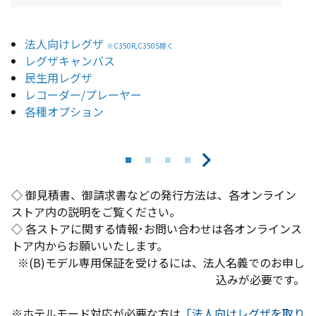
法人向けレグザ
※
C350R,C350S
除く
レグザキャンバス
民生用レグザ
レコーダー/プレーヤー
各種オプション
◇ 御見積書、御請求書などの発行方法は、各オンライン
ストア内の説明をご覧ください。
◇ 各ストアに関する情報･お問い合わせは各オンラインス
トア内からお願いいたします。
※(B)モデル専用保証を受けるには、法人名義でのお申し
込みが必要です。
□
□
□
□
□
□
□
□
□
□
□
□
□
□
※ホテルモード対応が必要な方は
「
法人向けレグザを取り