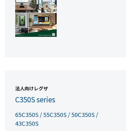
商品情報
外形寸法図(39.6KB／PDF形式)
商品写真(47.8KB／PNG形式)
クラウド型簡易ホテル客室インフォメーション
サービス
レグザ ウェルカムページ
壁掛け金具
法人向けレグザ
FPT-WA16
C350S series
カタログ (1.31MB／PDF形式)
商品情報
65C350S / 55C350S / 50C350S /
43C350S