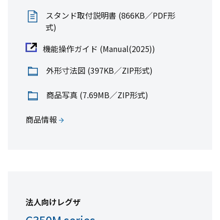
スタンド取付説明書 (866KB／PDF形
壁掛け金具
式)
FPT-TA14D
機能操作ガイド (Manual(2025))
外形寸法図 (397KB／ZIP形式)
商品写真 (7.69MB／ZIP形式)
取扱説明書/外形寸法図 (11.4MB／PDF
商品情報
形式)
商品写真(62.5KB／PNG形式)
法人向けレグザ