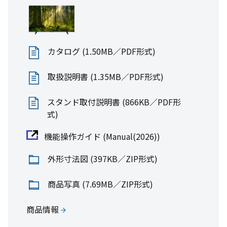
カタログ (736KB／PDF形式)
取扱説明書 (280KB／PDF形式)
全て見る
カタログ (1.50MB／PDF形式)
外形寸法図(44.5KB／PDF形式)
取扱説明書 (1.35MB／PDF形式)
商品写真(54.4KB／PNG形式)
スタンド取付説明書 (866KB／PDF形
式)
機能操作ガイド (Manual(2026))
外形寸法図 (397KB／ZIP形式)
商品写真 (7.69MB／ZIP形式)
壁掛け金具
FPT-WA15
商品情報