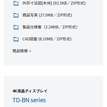
外形寸法図[本体] (92.3KB／ZIP形式)
外形寸法図 (141KB／ZIP形式)
商品写真 (27.0MB／ZIP形式)
TV Stick
商品写真 (9.54MB／ZIP形式)
4K Google TV Stick RSG-11B​
製品仕様書（3.24MB／ZIP形式）
共通資料
CAD図面 (8.10MB／ZIP形式)
4K Google TV Stick RSG-11B​
カタログ(8.97MB／PDF形式)
商品情報
取扱説明書 (661KB／PDF形式)
商品情報
商品写真 (259KB／ZIP形式)
4K液晶ディスプレイ
TD-BN series
液晶モニター