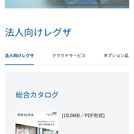
法人向けレグザ
法人向けレグザ
クラウドサービス
オプション品
クラウド型ホテル客室インフォメーションサー
壁掛け金具
総合カタログ
ビス
FPT-WA18
®
ルーム コンシェルジュ
(18.0MB／PDF形式)
カタログ (1.09MB／PDF形式)