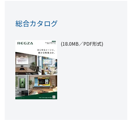
液晶モニター
壁掛け金具
総合カタログ
iSignWeb for TSB
RM-27N5SR
FPT-WA16
J8SNG series / TD-E series
(18.0MB／PDF形式)
カタログ (889KB／PDF形式)
商品情報
取扱説明書 (816KB／PDF形式)
カタログ (736KB／PDF形式)
外形寸法図 (141KB／ZIP形式)
取扱説明書 (280KB／PDF形式)
商品写真 (9.54MB／ZIP形式)
全て見る
共通資料