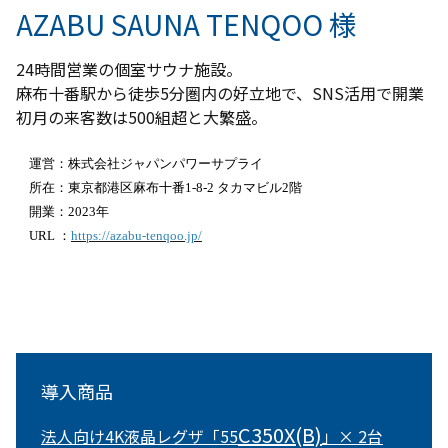
AZABU SAUNA TENQOO 様
24時間営業の個室サウナ施設。
麻布十番駅から徒歩5分圏内の好立地で、SNS活用で開業
初月の来客数は500組超と大繁盛。
運営：株式会社ジャパンパワーサプライ
所在：東京都港区麻布十番1-8-2 タカマビル2階
開業：2023年
URL ：
https://azabu-tenqoo.jp/
導入商品
C350X(B)
法人向け4K液晶レグザ「55
」× 2台