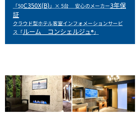
C350X(B)
3年保
「50
」× 5台 安心のメーカー
証
クラウド型ホテル客室インフォメーションサービ
ルーム コンシェルジュ
ス「
®」