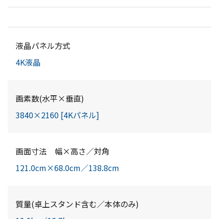
液晶パネル方式
4K液晶
画素数(水平×垂直)
3840×2160 [4Kパネル]
画面寸法 幅×高さ／対角
121.0cm×68.0cm／138.8cm
質量(卓上スタンド含む／本体のみ)